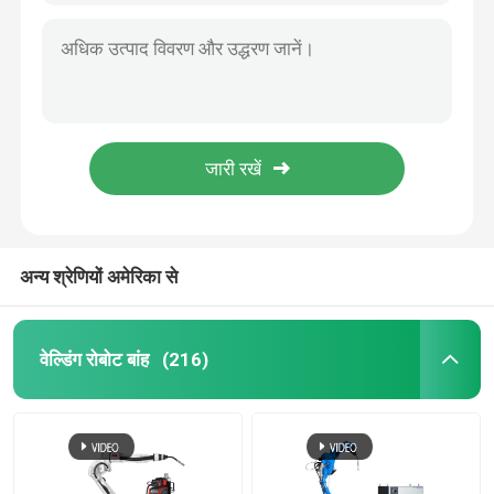
अन्य श्रेणियों अमेरिका से
वेल्डिंग रोबोट बांह
(216)