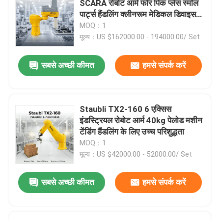
SCARA रोबोट आर्म फॉर पिक प्लेस स्मॉल
पार्ट्स हैंडलिंग क्लीनरूम मेडिकल डिवाइस
रोबोट ड्रेस पैक
प्रोडक्शन
MOQ：1
मूल्य：US $162000.00 - 194000.00/ Set
रोबोट आर्म ग्रिपर
सबसे अच्छी कीमत
हमसे संपर्क करें
रोबोट भुजा को संभालना
Staubli TX2-160 6 एक्सिस
असेंबली रोबोट आर्म
इंडस्ट्रियल रोबोट आर्म 40kg पेलोड मशीन
टेंडिंग हैंडलिंग के लिए उच्च परिशुद्धता
MOQ：1
स्थान रोबोट चुनें
मूल्य：US $42000.00 - 52000.00/ Set
पेंटिंग रोबोट भुजा
सबसे अच्छी कीमत
हमसे संपर्क करें
चमकाने वाला रोबोट