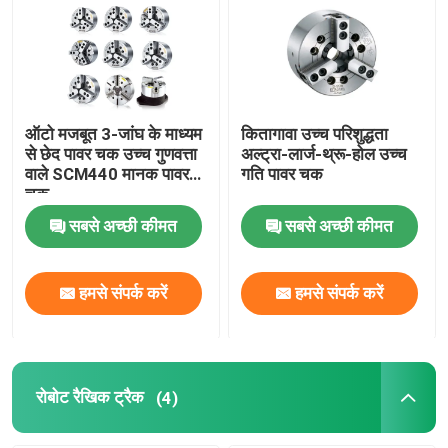
ऑटो मजबूत 3-जांघ के माध्यम
कितागावा उच्च परिशुद्धता
से छेद पावर चक उच्च गुणवत्ता
अल्ट्रा-लार्ज-थ्रू-होल उच्च
वाले SCM440 मानक पावर
गति पावर चक
चक
सबसे अच्छी कीमत
सबसे अच्छी कीमत
हमसे संपर्क करें
हमसे संपर्क करें
रोबोट रैखिक ट्रैक
(4)