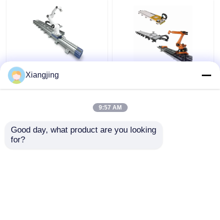
हंस रोबोट लीनियर ट्रैक
एबीबी कुका फैनुक यास्कावा
Xiangjing
एल्फिन-प्रो E10-प्रो सहयोगी
रोबोट आर्म रोबोट गाइड रेल के
रोबोट UR5 UR10 UR20
लिए जीबीएस रोबोट लीनियर
कोबोट रोबोट
ट्रैक
9:57 AM
सबसे अच्छी कीमत
सबसे अच्छी कीमत
Good day, what product are you looking 
for?
हमसे संपर्क करें
हमसे संपर्क करें
और देखो