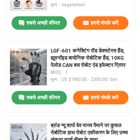
मूल्य：negatiation
हमारे बारे में
सबसे अच्छी कीमत
हमसे संपर्क करें
कारखाना भ्रमण
LGF-601 कनेक्टिंग रॉड डेक्सटेरस हैंड,
गुणवत्ता नियंत्रण
ह्यूमनॉइड बायोनिक रोबोटिक हैंड, 10KG
पेलोड CAN बस रोबोट एंड इफेक्टर ग्रिपर
MOQ：1
हमसे संपर्क करें
मूल्य：US $1900.00 - 2300.00/ Set
ब्लॉग
सबसे अच्छी कीमत
हमसे संपर्क करें
एक उद्धरण का अनुरोध करें
ब्रांड न्यू शार्पा वेव मानव पैमाने पर कुशल
रोबोटिक हाथ रोबोट एकीकरण के लिए उच्च
औद्योगिक रोबोट बांह
संकल्प स्पर्श सेंसर के साथ