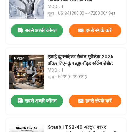
MOQ：1
मूल्य：US $41800.00 - 47200.00/ Set
वेल्डिंग रोबोट बांह
सबसे अच्छी कीमत
हमसे संपर्क करें
पैलेटाइजिंग रोबोट आर्म
सहयोगी रोबोट
एआई ह्यूमनॉइडर रोबोट यूबीटेक 2026
वॉकर टिएनकुंग ह्यूमनॉइड सर्विस रोबोट
MOQ：1
सीएनसी मशीन
मूल्य：59999~99999$
रोबोट रैखिक ट्रैक
सबसे अच्छी कीमत
हमसे संपर्क करें
रोबोट पोजिशनर
Staubli TS2-40 अल्ट्रा फास्ट
रोबोट सुरक्षा कवर