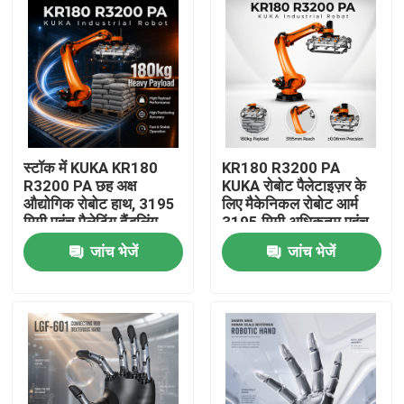
स्टॉक में KUKA KR180
KR180 R3200 PA
R3200 PA छह अक्ष
KUKA रोबोट पैलेटाइज़र के
औद्योगिक रोबोट हाथ, 3195
लिए मैकेनिकल रोबोट आर्म
मिमी पहुंच पैलेटिंग हैंडलिंग
3195 मिमी अधिकतम पहुंच
रोबोट हाथ
जांच भेजें
जांच भेजें
घर
उत्पाद
वीडियो