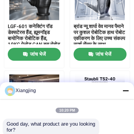
हमारे बारे में
LGF-601 कनेक्टिंग रॉड
ब्रांड न्यू शार्पा वेव मानव पैमाने
डेक्सटेरस हैंड, ह्यूमनॉइड
पर कुशल रोबोटिक हाथ रोबोट
कारखाना भ्रमण
बायोनिक रोबोटिक हैंड,
एकीकरण के लिए उच्च संकल्प
10KG पेलोड CAN बस रोबोट
स्पर्श सेंसर के साथ
एंड इफेक्टर ग्रिपर
जांच भेजें
जांच भेजें
गुणवत्ता नियंत्रण
हमसे संपर्क करें
Xiangjing
ब्लॉग
10:20 PM
एक उद्धरण का अनुरोध करें
Good day, what product are you looking 
for?
औद्योगिक रोबोट बांह
एआई ह्यूमनॉइडर रोबोट
Staubli TS2-40 अल्ट्रा