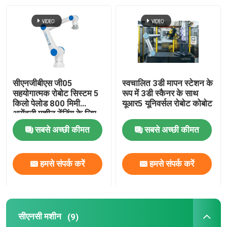
रोबोट ड्रेस पैक
रोबोट आर्म ग्रिपर
सीएनजीबीएस जी05
स्वचालित 3डी मापन स्टेशन के
रोबोट भुजा को संभालना
सहयोगात्मक रोबोट सिस्टम 5
रूप में 3डी स्कैनर के साथ
किलो पेलोड 800 मिमी
यूआर5 यूनिवर्सल रोबोट कोबोट
असेंबली मशीन टेंडिंग के लिए
असेंबली रोबोट आर्म
पहुंच
सबसे अच्छी कीमत
सबसे अच्छी कीमत
स्थान रोबोट चुनें
हमसे संपर्क करें
हमसे संपर्क करें
पेंटिंग रोबोट भुजा
सीएनसी मशीन
चमकाने वाला रोबोट
(9)