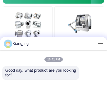
मानवरूपी रोबोट
दक्ष हाथ
ऑटो-स्ट्रांग रोटरी
यूनिवर्सल UR10e कोबोट
Xiangjing
हाइड्रोलिक सिलेंडर हाई स्पीड
रोबोट आर्म सोडिक के साथ 3
थ्रू-होल रोटरी हाइड्रोलिक
अक्ष सीएनसी मशीन ऑटोमेशन
सिलेंडर
हाई स्पीड मिलिंग के लिए
10:41 PM
सबसे अच्छी कीमत
सबसे अच्छी कीमत
Good day, what product are you looking 
for?
हमसे संपर्क करें
हमसे संपर्क करें
और देखो