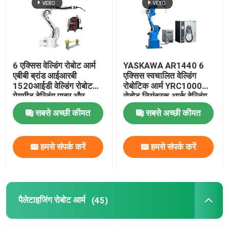
हमारे बारे में
कारखाना भ्रमण
6 एक्सिस वेल्डिंग रोबोट आर्म
YASKAWA AR1440 6
एबीबी ब्रांड आईआरबी
एक्सिस स्वचालित वेल्डिंग
1520आईडी वेल्डिंग रोबोट
रोबोटिक आर्म YRC1000
गुणवत्ता नियंत्रण
मेगमीट वेल्डिंग पावर और
रोबोट नियंत्रक आर्क वेल्डिंग
पोजिशनर के साथ
रोबोट के साथ
सबसे अच्छी कीमत
सबसे अच्छी कीमत
हमसे संपर्क करें
हमसे संपर्क करें
हमसे संपर्क करें
ब्लॉग
एक उद्धरण का अनुरोध करें
पैलेटाइजिंग रोबोट आर्म
(45)
औद्योगिक रोबोट बांह