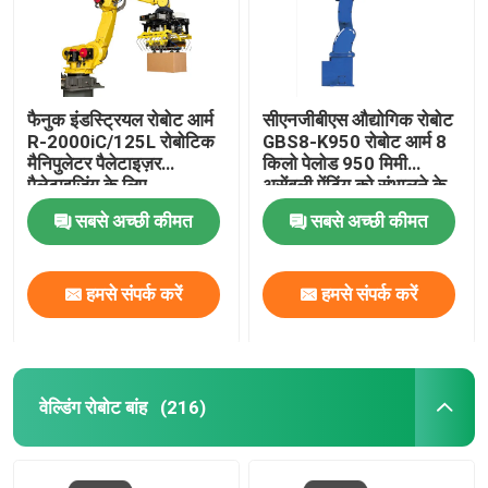
फैनुक इंडस्ट्रियल रोबोट आर्म
सीएनजीबीएस औद्योगिक रोबोट
R-2000iC/125L रोबोटिक
GBS8-K950 रोबोट आर्म 8
मैनिपुलेटर पैलेटाइज़र
किलो पेलोड 950 मिमी
पैलेटाइजिंग के लिए
असेंबली पेंटिंग को संभालने के
लिए पहुंच
सबसे अच्छी कीमत
सबसे अच्छी कीमत
हमसे संपर्क करें
हमसे संपर्क करें
घर
वेल्डिंग रोबोट बांह
(216)
उत्पाद
वीडियो