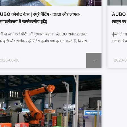
UBO कोबोट केस | स्प्रे पेंटिंग - दक्षता और लागत-
AUBO को
रभावशीलता में उल्लेखनीय वृद्धि
लाइन पर ल
ंजी ले जाएं:स्प्रे पेंटिंग की गुणवत्ता बढ़ाना।AUBO रोबोट उत्कृष्ट
कुंजी ले ज
नरावृत्ति और सटीक स्प्रे पेंटिंग प्रक्षेप पथ प्रदान करते हैं, जिससे
सटीक स्थित
ातार छिड़काव गति और समान कोटिंग मोटाई सुनिश्चित होती है।वे
हथियारों क
ंछित स्प्रे मोटाई की गारंटी देते हुए, बिना किसी विचलन के स्प्रे गन शुरू
के लिए किय
2023-08-30
2023-0
 सकते हैं। ईओएटी रोबोट के ...
AUBO सहयो