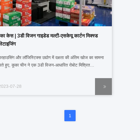
ूका केस | 3डी विजन गाइडेड मल्टी-एसकेयू कार्टन मिक्स्ड
लेटाइजिंग
यरहाउसिंग और लॉजिस्टिक्स उद्योग में दक्षता की अंतिम खोज का सामना
ते हुए, कूका चीन ने एक 3डी विजन-आधारित रोबोट मिश्रित
लेटाइजिंग और डीपैलेटाइजिंग एप्लिकेशन यूनिट विकसित की है। आज के
जी से विकसित हो रहे ई-कॉमर्स और खुदरा उद्योगों में, लॉजिस्टिक्स उद्योग
2023-07-28
 हर लिंक अधिक गंभीर चुनौतियों का सामना ...
1