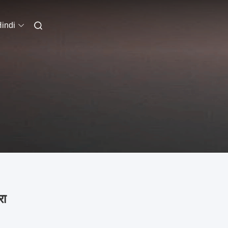
indi
रा