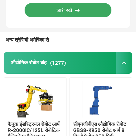
वेल्डिंग रोबोट बांह
पैलेटाइजिंग रोबोट आर्म
अन्य श्रेणियों अमेरिका से
सहयोगी रोबोट
औद्योगिक रोबोट बांह
(1277)
सीएनसी मशीन
रोबोट रैखिक ट्रैक
रोबोट पोजिशनर
फैनुक इंडस्ट्रियल रोबोट आर्म
सीएनजीबीएस औद्योगिक रोबोट
R-2000iC/125L रोबोटिक
GBS8-K950 रोबोट आर्म 8
रोबोट सुरक्षा कवर