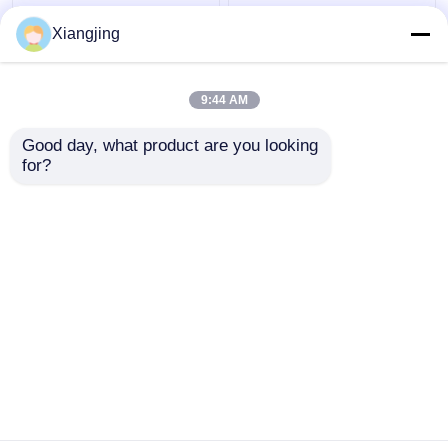
उच्च परिशुद्धता मिलिंग के लिए
यूनिवर्सल UR10e कोबोट
Xiangjing
सहयोगात्मक रोबोट आर्म
रोबोट आर्म सोडिक के साथ 3
UR10e कोबोट के साथ 3 अक्ष
अक्ष सीएनसी मशीन ऑटोमेशन
सीएनसी मशीन
हाई स्पीड मिलिंग के लिए
9:44 AM
सबसे अच्छी कीमत
सबसे अच्छी कीमत
Good day, what product are you looking 
for?
हमसे संपर्क करें
हमसे संपर्क करें
और देखो
होम
हमारे बारे में
हमसे संपर्क करें
Desktop Site
साइटमैप
गोपनीयता नीति