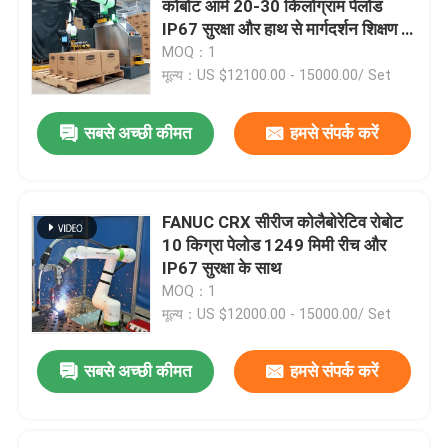
कोबोट आर्म 20-30 किलोग्राम पेलोड
IP67 सुरक्षा और हाथ से मार्गदर्शन शिक्षण के
रोबोट ड्रेस पैक
साथ
MOQ：1
मूल्य：US $12100.00 - 15000.00/ Set
रोबोट आर्म ग्रिपर
सबसे अच्छी कीमत
हमसे संपर्क करें
रोबोट भुजा को संभालना
FANUC CRX सीरीज कोलैबोरेटिव रोबोट
असेंबली रोबोट आर्म
10 किग्रा पेलोड 1249 मिमी रीच और
IP67 सुरक्षा के साथ
MOQ：1
स्थान रोबोट चुनें
मूल्य：US $12000.00 - 15000.00/ Set
पेंटिंग रोबोट भुजा
सबसे अच्छी कीमत
हमसे संपर्क करें
चमकाने वाला रोबोट