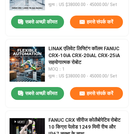
मूल्य：US $38000.00 - 45000.00/ Set
हमारे बारे में
सबसे अच्छी कीमत
हमसे संपर्क करें
कारखाना भ्रमण
LINAK एलिवेट लिफ्टिंग कॉलम FANUC
गुणवत्ता नियंत्रण
CRX-10iA CRX-20iAL CRX-25iA
सहयोगात्मक रोबोट
MOQ：1
हमसे संपर्क करें
मूल्य：US $38000.00 - 45000.00/ Set
ब्लॉग
सबसे अच्छी कीमत
हमसे संपर्क करें
एक उद्धरण का अनुरोध करें
FANUC CRX सीरीज कोलैबोरेटिव रोबोट
10 किग्रा पेलोड 1249 मिमी रीच और
औद्योगिक रोबोट बांह
IP67 सुरक्षा के साथ