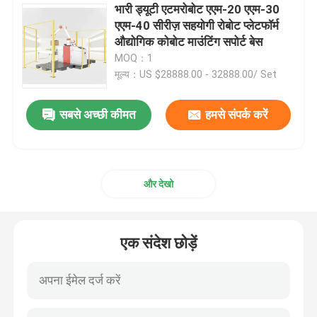
भारी ड्यूटी एटमरोबोट एएम-20 एएम-30
एएम-40 सीरीज़ सहयोगी रोबोट प्लेटफॉर्म
मानवरूपी रोबोट
औद्योगिक कोबोट माउंटिंग सपोर्ट बेस
MOQ：1
दक्ष हाथ
मूल्य：US $28888.00 - 32888.00/ Set
सबसे अच्छी कीमत
हमसे संपर्क करें
और देखो
एक संदेश छोड़ें