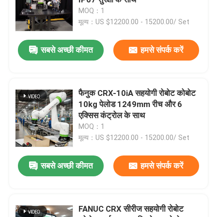
MOQ：1
मूल्य：US $12200.00 - 15200.00/ Set
वेल्डिंग रोबोट बांह
सबसे अच्छी कीमत
हमसे संपर्क करें
पैलेटाइजिंग रोबोट आर्म
सहयोगी रोबोट
फैनुक CRX-10iA सहयोगी रोबोट कोबोट
10kg पेलोड 1249mm रीच और 6
एक्सिस कंट्रोल के साथ
सीएनसी मशीन
MOQ：1
मूल्य：US $12200.00 - 15200.00/ Set
रोबोट रैखिक ट्रैक
सबसे अच्छी कीमत
हमसे संपर्क करें
रोबोट पोजिशनर
FANUC CRX सीरीज सहयोगी रोबोट
रोबोट सुरक्षा कवर