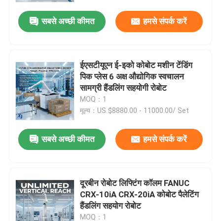
सबसे अच्छी कीमत
हमसे संपर्क करें
ईएसटीयूएन ई-इको कोबोट मशीन टेंडिंग
पिक प्लेस 6 अक्ष औद्योगिक स्वचालन
सामग्री हैंडलिंग सहयोगी रोबोट
MOQ：1
मूल्य：US $8880.00 - 11000.00/ Set
सबसे अच्छी कीमत
हमसे संपर्क करें
घर
दूरबीन रोबोट लिफ्टिंग कॉलम FANUC
उत्पाद
CRX-10iA CRX-20iA कोबोट पैलेटिंग
हैंडलिंग सहयोग रोबोट
वीडियो
MOQ：1