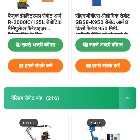
फैनुक इंडस्ट्रियल रोबोट आर्म
सीएनजीबीएस औद्योगिक रोबोट
R-2000iC/125L रोबोटिक
GBS8-K950 रोबोट आर्म 8
मैनिपुलेटर पैलेटाइज़र
किलो पेलोड 950 मिमी
पैलेटाइजिंग के लिए
असेंबली पेंटिंग को संभालने के
लिए पहुंच
सबसे अच्छी कीमत
सबसे अच्छी कीमत
हमसे संपर्क करें
हमसे संपर्क करें
वेल्डिंग रोबोट बांह
(216)