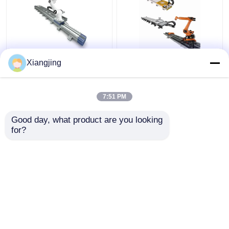
हंस रोबोट लीनियर ट्रैक
एबीबी कुका फैनुक यास्कावा
Xiangjing
एल्फिन-प्रो E10-प्रो सहयोगी
रोबोट आर्म रोबोट गाइड रेल के
रोबोट UR5 UR10 UR20
लिए जीबीएस रोबोट लीनियर
कोबोट रोबोट
ट्रैक
7:51 PM
सबसे अच्छी कीमत
सबसे अच्छी कीमत
Good day, what product are you looking 
for?
हमसे संपर्क करें
हमसे संपर्क करें
और देखो
होम
हमारे बारे में
हमसे संपर्क करें
Desktop Site