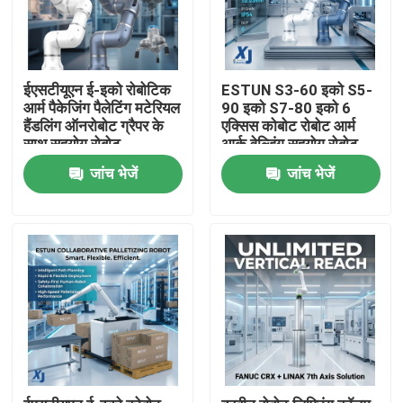
ईएसटीयूएन ई-इको रोबोटिक
ESTUN S3-60 इको S5-
आर्म पैकेजिंग पैलेटिंग मटेरियल
90 इको S7-80 इको 6
हैंडलिंग ऑनरोबोट ग्रैपर के
एक्सिस कोबोट रोबोट आर्म
साथ सहयोग रोबोट
आर्क वेल्डिंग सहयोग रोबोट
सीएनजीबीएस वेल्डिंग
जांच भेजें
जांच भेजें
पोजिशनिंग
घर
उत्पाद
वीडियो