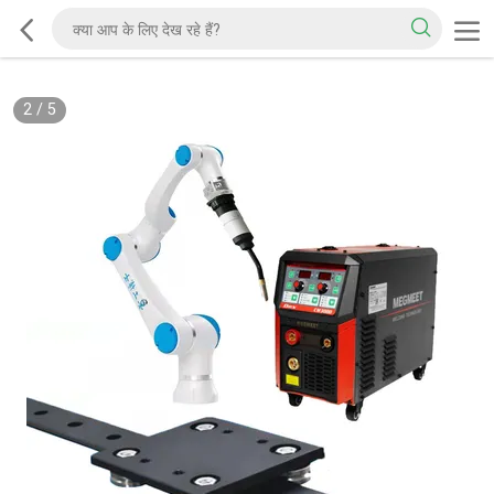
2
/
5