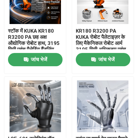
स्टॉक में KUKA KR180
KR180 R3200 PA
R3200 PA छह अक्ष
KUKA रोबोट पैलेटाइज़र के
औद्योगिक रोबोट हाथ, 3195
लिए मैकेनिकल रोबोट आर्म
मिमी पहुंच पैलेटिंग हैंडलिंग
3195 मिमी अधिकतम पहुंच
रोबोट हाथ
जांच भेजें
जांच भेजें
घर
उत्पाद
वीडियो