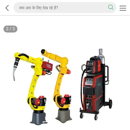
2
/
3