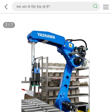
2
/
7