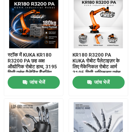
स्टॉक में KUKA KR180
KR180 R3200 PA
R3200 PA छह अक्ष
KUKA रोबोट पैलेटाइज़र के
औद्योगिक रोबोट हाथ, 3195
लिए मैकेनिकल रोबोट आर्म
मिमी पहुंच पैलेटिंग हैंडलिंग
3195 मिमी अधिकतम पहुंच
रोबोट हाथ
जांच भेजें
जांच भेजें
घर
उत्पाद
वीडियो