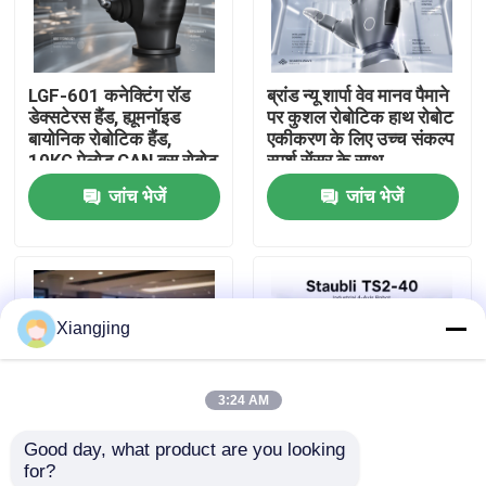
हमारे बारे में
LGF-601 कनेक्टिंग रॉड
ब्रांड न्यू शार्पा वेव मानव पैमाने
डेक्सटेरस हैंड, ह्यूमनॉइड
पर कुशल रोबोटिक हाथ रोबोट
कारखाना भ्रमण
बायोनिक रोबोटिक हैंड,
एकीकरण के लिए उच्च संकल्प
10KG पेलोड CAN बस रोबोट
स्पर्श सेंसर के साथ
एंड इफेक्टर ग्रिपर
जांच भेजें
जांच भेजें
गुणवत्ता नियंत्रण
हमसे संपर्क करें
Xiangjing
ब्लॉग
3:24 AM
एक उद्धरण का अनुरोध करें
Good day, what product are you looking 
for?
औद्योगिक रोबोट बांह
एआई ह्यूमनॉइडर रोबोट
Staubli TS2-40 अल्ट्रा