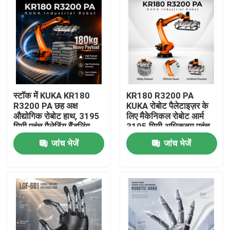
स्टॉक में KUKA KR180
KR180 R3200 PA
R3200 PA छह अक्ष
KUKA रोबोट पैलेटाइज़र के
औद्योगिक रोबोट हाथ, 3195
लिए मैकेनिकल रोबोट आर्म
मिमी पहुंच पैलेटिंग हैंडलिंग
3195 मिमी अधिकतम पहुंच
रोबोट हाथ
जांच भेजें
जांच भेजें
घर
उत्पाद
वीडियो