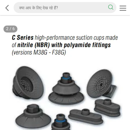
2
/
6