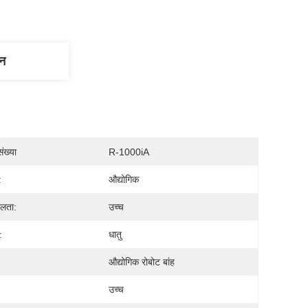
णन
ंख्या
R-1000iA
:
औद्योगिक
लता:
उच्च
:
धातु
औद्योगिक रोबोट बांह
उच्च