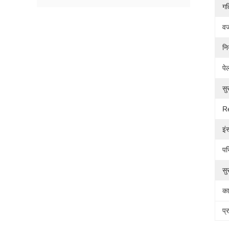
गत
व
नि
पे
सुर
Re
इं
पर
सुर
का
प्