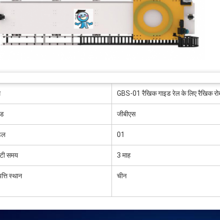
म
GBS-01 रैखिक गाइड रेल के लिए रैखिक रो
ंड
जीबीएस
डल
01
ंटी समय
3 माह
पत्ति स्थान
चीन