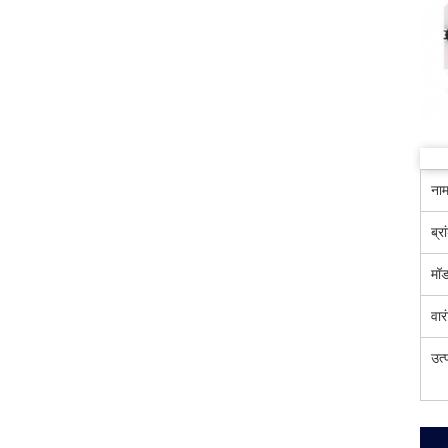
ना
ब्रा
मॉ
वार
उत्