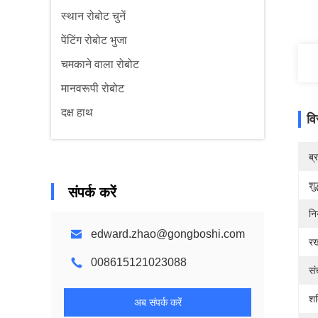
स्थान रोबोट चुनें
पेंटिंग रोबोट भुजा
चमकाने वाला रोबोट
मानवरूपी रोबोट
दक्ष हाथ
वि
ब्
शुद
संपर्क करें
नि
edward.zhao@gongboshi.com
र
008615121023088
सं
शक
अब संपर्क करें