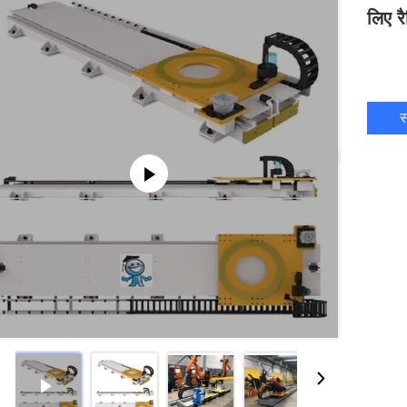
लिए र
स