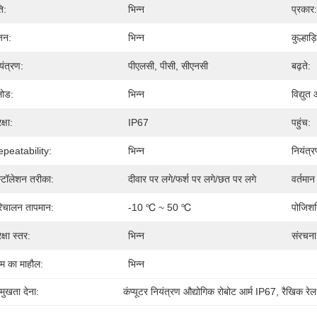
ि:
भिन्न
प्रकार:
जन:
भिन्न
कुल्हाड़ि
यंत्रण:
पीएलसी, पीसी, सीएनसी
बढ़ते:
लोड:
भिन्न
विद्युत 
क्षा:
IP67
पहुंच:
peatability:
भिन्न
नियंत्र
स्टॉलेशन तरीका:
दीवार पर लगे/फर्श पर लगे/छत पर लगे
वर्तमान
िचालन तापमान:
-10 ℃ ~ 50 ℃
पोजिशन
क्षा स्तर:
भिन्न
संरचना
म का माहौल:
भिन्न
रमुखता देना:
कंप्यूटर नियंत्रण औद्योगिक रोबोट आर्म IP67
, 
रैखिक रेल