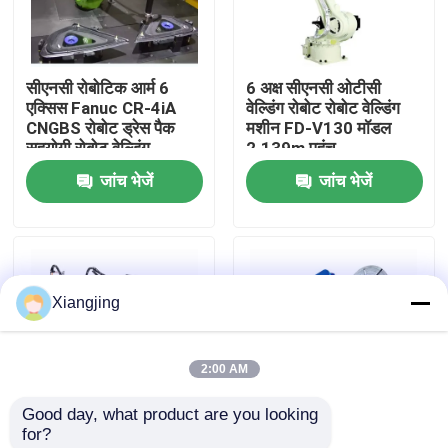
हमारे बारे में
सीएनसी रोबोटिक आर्म 6
6 अक्ष सीएनसी ओटीसी
एक्सिस Fanuc CR-4iA
वेल्डिंग रोबोट रोबोट वेल्डिंग
कारखाना भ्रमण
CNGBS रोबोट ड्रेस पैक
मशीन FD-V130 मॉडल
सहयोगी रोबोट वेल्डिंग
2.139m पहुंच
जांच भेजें
जांच भेजें
गुणवत्ता नियंत्रण
हमसे संपर्क करें
Xiangjing
ब्लॉग
2:00 AM
एक उद्धरण का अनुरोध करें
Good day, what product are you looking 
for?
औद्योगिक रोबोट बांह
फैनुक औद्योगिक रोबोट R-
YASKAWA AR1440 6