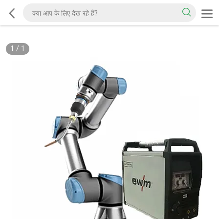
1
/
1