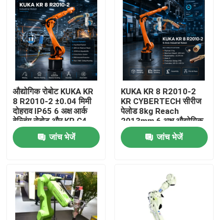
औद्योगिक रोबोट KUKA KR
KUKA KR 8 R2010-2
8 R2010-2 ±0.04 मिमी
KR CYBERTECH सीरीज
दोहराव IP65 6 अक्ष आर्क
पेलोड 8kg Reach
वेल्डिंग रोबोट और KR C4
2013mm 6 अक्ष औद्योगिक
KR C5 KR C5-2 नियंत्रण
रोबोट TBi RM2 रोबोट
जांच भेजें
जांच भेजें
कैबिनेट
वेल्डिंग टॉर्च
घर
उत्पाद
वीडियो