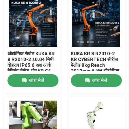
औद्योगिक रोबोट KUKA KR
KUKA KR 8 R2010-2
8 R2010-2 ±0.04 मिमी
KR CYBERTECH सीरीज
दोहराव IP65 6 अक्ष आर्क
पेलोड 8kg Reach
वेल्डिंग रोबोट और KR C4
2013mm 6 अक्ष औद्योगिक
KR C5 KR C5-2 नियंत्रण
रोबोट TBi RM2 रोबोट
जांच भेजें
जांच भेजें
कैबिनेट
वेल्डिंग टॉर्च
घर
उत्पाद
वीडियो