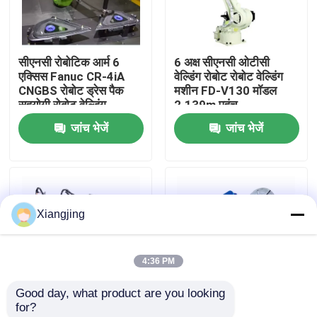
हमारे बारे में
सीएनसी रोबोटिक आर्म 6
6 अक्ष सीएनसी ओटीसी
एक्सिस Fanuc CR-4iA
वेल्डिंग रोबोट रोबोट वेल्डिंग
कारखाना भ्रमण
CNGBS रोबोट ड्रेस पैक
मशीन FD-V130 मॉडल
सहयोगी रोबोट वेल्डिंग
2.139m पहुंच
जांच भेजें
जांच भेजें
गुणवत्ता नियंत्रण
हमसे संपर्क करें
Xiangjing
ब्लॉग
4:36 PM
एक उद्धरण का अनुरोध करें
Good day, what product are you looking 
for?
औद्योगिक रोबोट बांह
फैनुक औद्योगिक रोबोट R-
YASKAWA AR1440 6