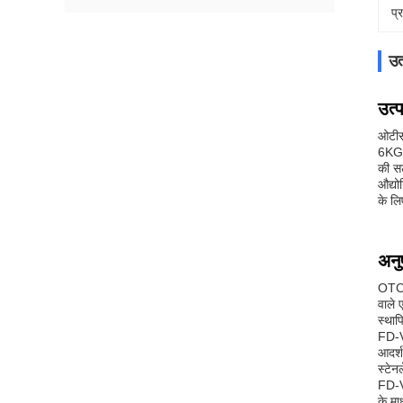
प्
उत
उत्
ओटीसी
6KG उ
की सट
औद्यो
के लि
अनु
OTC F
वाले 
स्थाप
FD-V6
आदर्श
स्टेन
FD-V
के मा