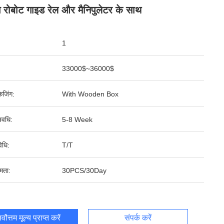
िंग रोबोट गाइड रेल और मैनिपुलेटर के साथ
1
33000$~36000$
ेजिंग:
With Wooden Box
वधि:
5-8 Week
िधि:
T/T
षमता:
30PCS/30Day
र्वोत्तम मूल्य प्राप्त करें
संपर्क करें