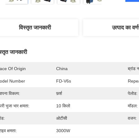
विस्तृत जानकारी
उत्पाद का वर्
स्तृत जानकारी
ace Of Origin
China
ब्रांड 
odel Number
FD-V6s
Repea
थापना विकल्प:
फ़र्श
पेलोड:
री भुजा भार क्षमता:
10 किलो
मॉडल:
ांड:
ओटीसी
वजन:
राइव क्षमता:
3000W