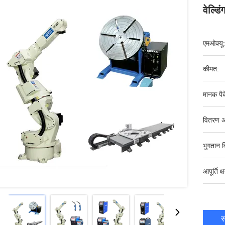
वेल्ड
एमओक्यू:
कीमत:
मानक पैक
वितरण अ
भुगतान व
आपूर्ति क्
स