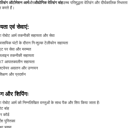
वेल्डिंग ऑटोमेशन आर्म
और
औद्योगिक वेल्डिंग बांह
उच्च परिशुद्धता वेल्डिंग और दीर्घकालिक स्थिरता
न करते हैं।
यता एवं सेवाएं:
िंग रोबोट आर्म तकनीकी सहायता और सेवा
ावसायिक घंटों के दौरान निःशुल्क टेलीफोन सहायता
इट पर सेवा और मरम्मत
लाइन तकनीकी सहायता
/7 आपातकालीन सहायता
फ्टवेयर अद्यतन और उन्नयन
शिक्षण और प्रदर्शन
िंग और शिपिंगः
िंग रोबोट आर्म को निम्नलिखित वस्तुओं के साथ पैक और शिप किया जाता हैः
ोट बांह
र कॉर्ड
्देश पुस्तिका
क्षा चश्मा