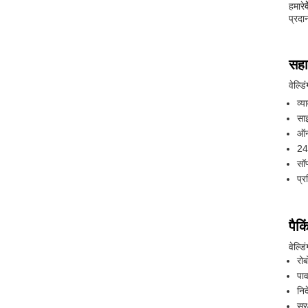
हमारे
प्रदा
सहा
वेल्ड
व्य
सा
ऑन
24
सॉ
प्र
पैक
वेल्ड
रोब
पाव
निर
सुर