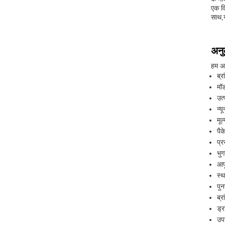
एक वि
साथ,य
अनु
हम अप
ब्र
मॉड
उत्
न्य
मूल
पैक
प्
भुग
आपू
स्थ
पुनर
ब्र
ड्र
उप