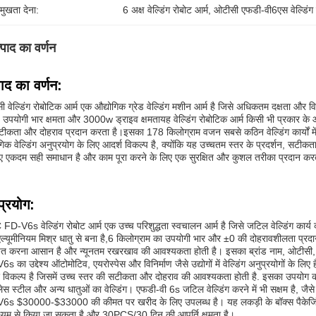
रमुखता देना:
6 अक्ष वेल्डिंग रोबोट आर्म
, 
ओटीसी एफडी-वी6एस वेल्डिंग 
्पाद का वर्णन
पाद का वर्णन:
 वेल्डिंग रोबोटिक आर्म एक औद्योगिक ग्रेड वेल्डिंग मशीन आर्म है जिसे अधिकतम दक्षता और 
पयोगी भार क्षमता और 3000w ड्राइव क्षमतायह वेल्डिंग रोबोटिक आर्म किसी भी प्रकार के औद्
ीकता और दोहराव प्रदान करता है।इसका 178 किलोग्राम वजन सबसे कठिन वेल्डिंग कार्यों में स
गिक वेल्डिंग अनुप्रयोग के लिए आदर्श विकल्प है, क्योंकि यह उच्चतम स्तर के प्रदर्शन, सटी
ए एकदम सही समाधान है और काम पूरा करने के लिए एक सुरक्षित और कुशल तरीका प्रदान करत
प्रयोग:
D-V6s वेल्डिंग रोबोट आर्म एक उच्च परिशुद्धता स्वचालन आर्म है जिसे जटिल वेल्डिंग कार्य
एल्यूमीनियम मिश्र धातु से बना है,6 किलोग्राम का उपयोगी भार और ±0 की दोहरावशीलता प्
ित करना आसान है और न्यूनतम रखरखाव की आवश्यकता होती है। इसका ब्रांड नाम, ओटीसी, गु
s का उद्देश्य ऑटोमोटिव, एयरोस्पेस और विनिर्माण जैसे उद्योगों में वेल्डिंग अनुप्रयोगों के लि
 विकल्प है जिसमें उच्च स्तर की सटीकता और दोहराव की आवश्यकता होती है. इसका उपयोग कई वे
लेस स्टील और अन्य धातुओं का वेल्डिंग। एफडी-वी 6s जटिल वेल्डिंग करने में भी सक्षम है, जैसे 
6s $30000-$33000 की कीमत पर खरीद के लिए उपलब्ध है। यह लकड़ी के बॉक्स पैकेजिंग 
ध्यम से किया जा सकता है और 30PCS/30 दिन की आपूर्ति क्षमता है।.