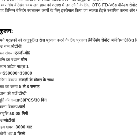
श्वसनीय वेल्डिंग स्वचालन हाथ की तलाश में उन लोगों के लिए, OTC FD-V6s वेल्डिंग रोबोट
ह विभिन्न वेल्डिंग स्वचालन कार्यों के लिए इस्तेमाल किया जा सकता हैइसे स्थापित करना और
कूलन:
ने ग्राहकों को अनुकूलित सेवा प्रदान करने के लिए प्रसन्न हैं
वेल्डिंग रोबोट आर्म
निम्नलिखित व
ांड नाम:
ओटीसी
ल संख्याः
एफडी-वी6
पत्ति का स्थान:
चीन
ूनतम आदेश मात्राः
1
्यः
$30000~33000
ेजिंग विवरणः
लकड़ी के बॉक्स के साथ
रसव का समय:
5 से 8 सप्ताह
तान की शर्तेंः
टी/टी
र्ति की क्षमताः
30PCS/30 दिन
ापना विकल्पः
फर्श
ावृत्तिः
±0.08 मिमी
ांडः
ओटीसी
ाइव क्षमताः
3000 वाट
योगी भारः
6 किलो