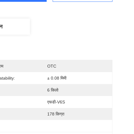
णन
नाम
OTC
tability:
± 0.08 मिमी
6 किलो
एफडी-V6S
178 किग्रा