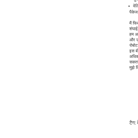
वेल
पैकेज
मैं फ
शंघाई
हम अस
और जु
रोबोट
इस बी
अधिक 
सकता 
मुझे 
टैग: