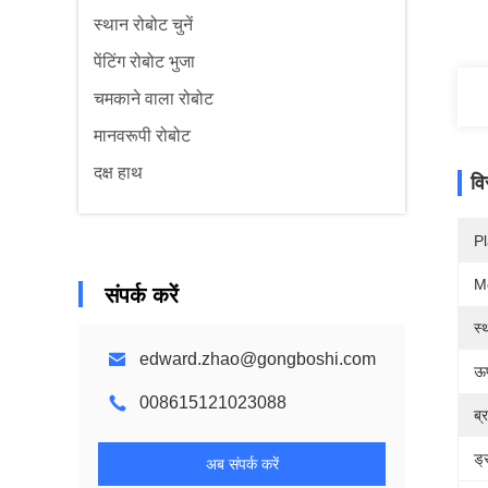
स्थान रोबोट चुनें
पेंटिंग रोबोट भुजा
चमकाने वाला रोबोट
मानवरूपी रोबोट
दक्ष हाथ
वि
Pl
M
संपर्क करें
स्
edward.zhao@gongboshi.com
ऊप
008615121023088
ब्र
ड्
अब संपर्क करें