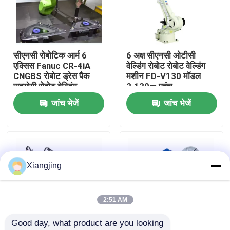
हमारे बारे में
सीएनसी रोबोटिक आर्म 6
6 अक्ष सीएनसी ओटीसी
कारखाना भ्रमण
एक्सिस Fanuc CR-4iA
वेल्डिंग रोबोट रोबोट वेल्डिंग
CNGBS रोबोट ड्रेस पैक
मशीन FD-V130 मॉडल
सहयोगी रोबोट वेल्डिंग
2.139m पहुंच
गुणवत्ता नियंत्रण
जांच भेजें
जांच भेजें
हमसे संपर्क करें
ब्लॉग
Xiangjing
एक उद्धरण का अनुरोध करें
2:51 AM
Good day, what product are you looking 
औद्योगिक रोबोट बांह