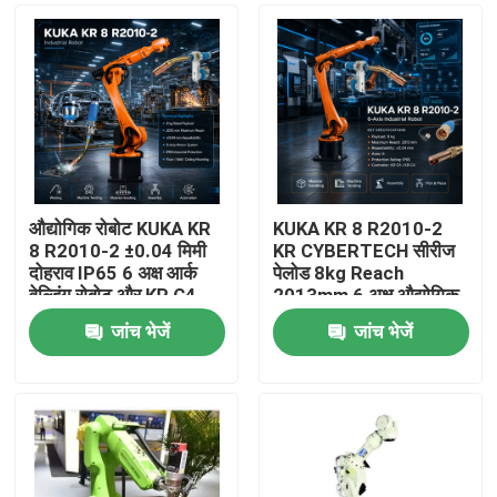
औद्योगिक रोबोट KUKA KR
KUKA KR 8 R2010-2
8 R2010-2 ±0.04 मिमी
KR CYBERTECH सीरीज
दोहराव IP65 6 अक्ष आर्क
पेलोड 8kg Reach
वेल्डिंग रोबोट और KR C4
2013mm 6 अक्ष औद्योगिक
KR C5 KR C5-2 नियंत्रण
रोबोट TBi RM2 रोबोट
जांच भेजें
जांच भेजें
कैबिनेट
वेल्डिंग टॉर्च
घर
उत्पाद
वीडियो