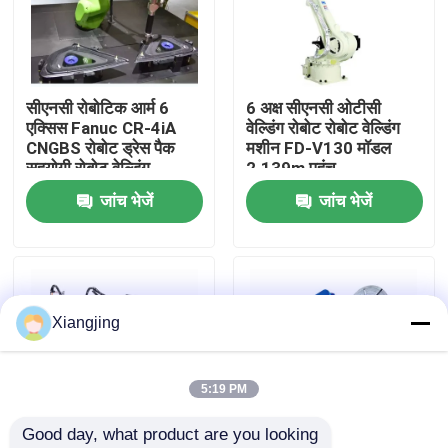
हमारे बारे में
सीएनसी रोबोटिक आर्म 6
6 अक्ष सीएनसी ओटीसी
कारखाना भ्रमण
एक्सिस Fanuc CR-4iA
वेल्डिंग रोबोट रोबोट वेल्डिंग
CNGBS रोबोट ड्रेस पैक
मशीन FD-V130 मॉडल
सहयोगी रोबोट वेल्डिंग
2.139m पहुंच
गुणवत्ता नियंत्रण
जांच भेजें
जांच भेजें
हमसे संपर्क करें
ब्लॉग
Xiangjing
एक उद्धरण का अनुरोध करें
5:19 PM
Good day, what product are you looking 
औद्योगिक रोबोट बांह