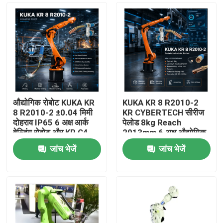
औद्योगिक रोबोट KUKA KR
KUKA KR 8 R2010-2
8 R2010-2 ±0.04 मिमी
KR CYBERTECH सीरीज
दोहराव IP65 6 अक्ष आर्क
पेलोड 8kg Reach
वेल्डिंग रोबोट और KR C4
2013mm 6 अक्ष औद्योगिक
KR C5 KR C5-2 नियंत्रण
रोबोट TBi RM2 रोबोट
जांच भेजें
जांच भेजें
कैबिनेट
वेल्डिंग टॉर्च
घर
उत्पाद
वीडियो