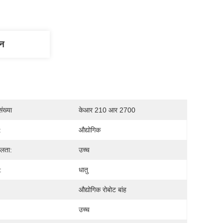
णन
ंख्या
केआर 210 आर 2700
:
औद्योगिक
लता:
उच्च
:
धातु
औद्योगिक रोबोट बांह
उच्च