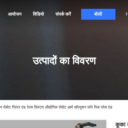
आयोजन
विडियो
संपर्क करें
बोली
H
उत्पादों का विवरण
ोट ग्रिपर एंड रेल्स सिस्टम औद्योगिक रोबोट आर्म सॉल्यूशन फॉर पिक प्लेस एंड
कूका