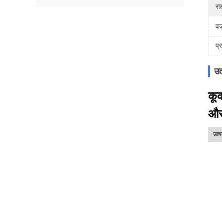
रफ़
वज
प्
उत
कू
और
उत्प