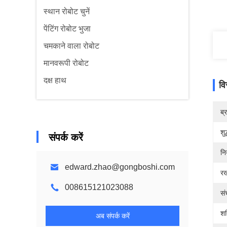
स्थान रोबोट चुनें
पेंटिंग रोबोट भुजा
चमकाने वाला रोबोट
मानवरूपी रोबोट
दक्ष हाथ
वि
ब्
शुद
संपर्क करें
नि
edward.zhao@gongboshi.com
र
008615121023088
सं
शक
अब संपर्क करें