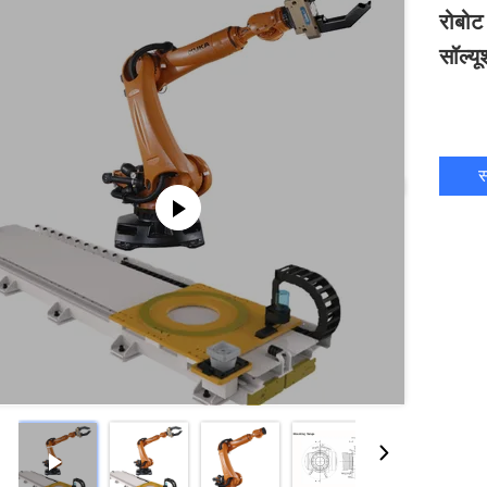
रोबोट 
सॉल्य
स