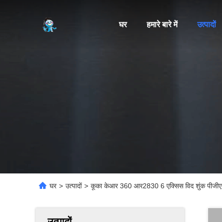
घर
हमारे बारे में
उत्पादों
घर
>
उत्पादों
>
कूका केआर 360 आर2830 6 एक्सिस विद शुंक पीजीएन रोब
उत्पादों