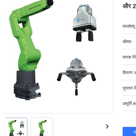
और 2F
एमओक्यू:
कीमत:
मानक पैक
वितरण अ
भुगतान व
आपूर्ति क्
स