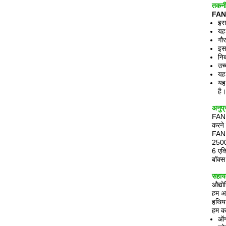
तकनी
FANUC
इस
यह
गौ
इस
निर
उच्
यह
यह 
है।
अनुप्
FANUC
करने 
FANUC
2500
6 एक्
बॉक्स
सहायत
औद्य
हम अप
हथिया
हम कई
ऑन