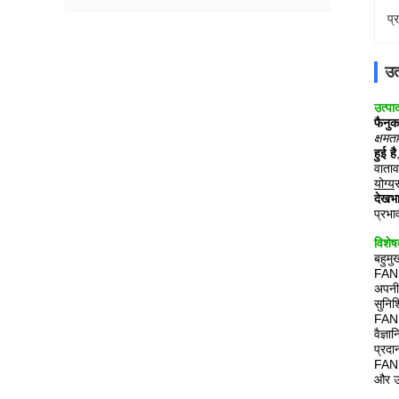
प्
उत
उत्पा
फैनु
क्षमता
हुई है
वाताव
योग्य
देखभ
प्रभा
विशेष
बहुमु
FANUC
अपनी 
सुनिश
FANUC
वैज्ञ
प्रदा
FANU
और उद