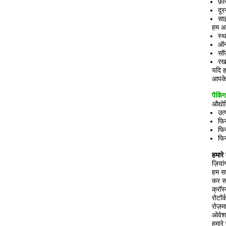
फ़
दूर
सा
हम आप
स्
ऑन
सॉ
रखर
यदि ह
आपके उ
पैकिं
औद्यो
उत्
फिर
फिर
फि
हमारे ब
ज़िया
हम सभ
कर सक
क्रॉस
रोटॉर
रोज़म
ओवेशन
हमारे