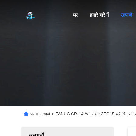
घर
हमारे बारे में
उत्पादों
घर
>
उत्पादों
>
FANUC CR-14iA/L रोबोट 3FG15 थ्री फिंगर ग्रिप
उत्पादों