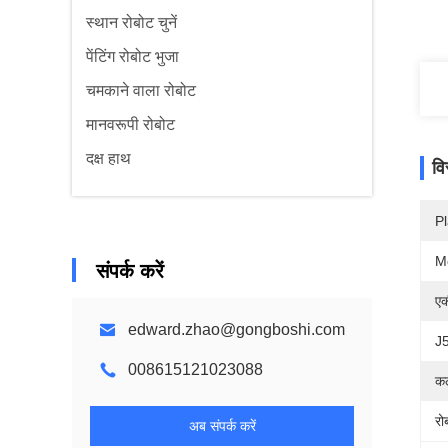
स्थान रोबोट चुनें
पेंटिंग रोबोट भुजा
चमकाने वाला रोबोट
मानवरूपी रोबोट
दक्ष हाथ
वि
Pl
M
संपर्क करें
एक
edward.zhao@gongboshi.com
J5
008615121023088
कल
रो
अब संपर्क करें