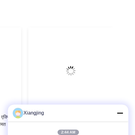
वीडियो
Xiangjing
6 एक्सिस
औद्योगिक स्वचालन समाधान के रूप में यास्कावा
ीमत
मोटोमन GP25 औद्योगिक रोबोट शाखा के साथ
सीएनजीबीएस औद्योगिक रोबोट शाखा
2:44 AM