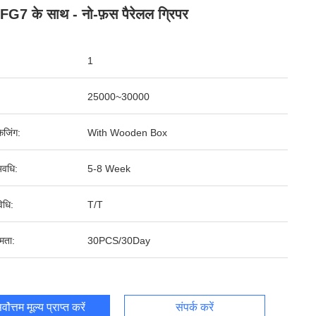
G7 के साथ - नो-फ़स पैरेलल ग्रिपर
1
25000~30000
ेजिंग:
With Wooden Box
वधि:
5-8 Week
िधि:
T/T
षमता:
30PCS/30Day
र्वोत्तम मूल्य प्राप्त करें
संपर्क करें