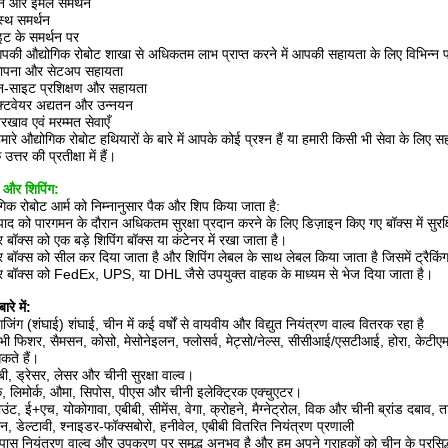
ोन और ईमेल समर्थन
स्थ समर्थन
इट के समर्थन पर
की औद्योगिक रोबोट शाखा से अधिकतम लाभ प्राप्त करने में आपकी सहायता के लिए विभिन्न प्रकार
थापना और सेटअप सहायता
-साइट प्रशिक्षण और सहायता
फ़्टवेयर अद्यतन और उन्नयन
खाव एवं मरम्मत सेवाएँ
मारे औद्योगिक रोबोट हथियारों के बारे में आपके कोई प्रश्न हैं या हमारी किसी भी सेवा के लिए
त्तर की प्रतीक्षा में हैं।
ग और शिपिंग:
गिक रोबोट आर्म को निम्नानुसार पैक और शिप किया जाता है:
पाद को पारगमन के दौरान अधिकतम सुरक्षा प्रदान करने के लिए डिज़ाइन किए गए बॉक्स में सुरक्
 बॉक्स को एक बड़े शिपिंग बॉक्स या कंटेनर में रखा जाता है।
 बॉक्स को सील कर दिया जाता है और शिपिंग लेबल के साथ लेबल किया जाता है जिसमें ट्रैकिं
र बॉक्स को FedEx, UPS, या DHL जैसे उपयुक्त वाहक के माध्यम से भेज दिया जाता है।
ारे में:
ंगजिंग (शंघाई) शंघाई, चीन में कई वर्षों से वायवीय और विद्युत नियंत्रण वाल्व वितरक रहा है
ी फिशर, सैमसन, कोसो, मेसोनेइलन, फ्लोसर्व, मेट्सो/नेल्स, सीसीआई/एसटीआई, होरा, केटीएम,
ते हैं।
्बी, ड्रेसर, लेसर और चीनी सुरक्षा वाल्व।
्क, लिमोर्क, औमा, सिपोस, पीएस और चीनी इलेक्ट्रिक एक्चुएटर।
ाउंट, ई+एच, योकोगावा, एबीबी, सीमेंस, वेगा, क्रोहने, मैग्नेट्रोल, विक और चीनी ब्रांड दबाव,
, डेल्टावी, श्नाइडर-फॉक्सबोरो, हनीवेल, एबीबी वितरित नियंत्रण प्रणाली
 पास नियंत्रण वाल्व और उपकरण पर समृद्ध अनुभव है और हम अपने ग्राहकों को चीन के प्रसिद्ध