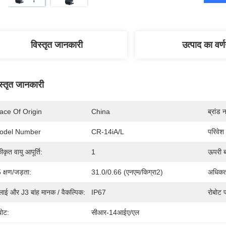
विस्तृत जानकारी
उत्पाद का वर्
स्तृत जानकारी
ace Of Origin
China
ब्रांड 
odel Number
CR-14iA/L
परिवेश
ीकृत वायु आपूर्ति:
1
ऊपरी ब
 क्षण/जड़ता:
31.0/0.66 (एनएम/किग्रा2)
अधिकत
ाई और J3 बांह मानक / वैकल्पिक:
IP67
रोबोट प
बोट:
सीआर-14आईए/एल