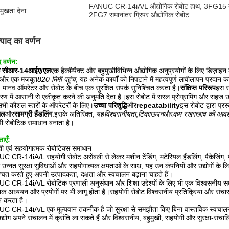
FANUC CR-14iA/L औद्योगिक रोबोट हाथ
, 
3FG15 ती
रमुखता देना:
2FG7 समानांतर ग्रिपर औद्योगिक रोबोट
्पाद का वर्णन
द वर्णन:
क सीआर-14आईए/एल
एक है
कॉम्पैक्ट और बहुमुखी
विभिन्न औद्योगिक अनुप्रयोगों के लिए डिज़ा
और एक मजबूत
820 मिमी पहुंच
, यह अनेक कार्यों को निपटाने में महत्वपूर्ण लचीलापन प्रदान करत
, मानव ऑपरेटर और रोबोट के बीच एक सुरक्षित संपर्क सुनिश्चित करता है।
संक्षिप्त परिरूप
इस स
रण में आसानी से एकीकृत करने की अनुमति देता है।इस रोबोट में सरल प्रोग्रामिंग और सहज उपय
सभी कौशल स्तरों के ऑपरेटरों के लिए।
उच्चा परिशुद्धि
और
repeatability
इस रोबोट द्वारा प्रस्
ाल
और
सामग्री हैंडलिंग
.इसके अतिरिक्त, यह
विश्वसनीयता
,
टिकाऊपन
और
कम रखरखाव की आवश्
वी रोबोटिक समाधान बनाता है।
ताएँ:
खी एवं सहयोगात्मक रोबोटिक्स समाधान
 CR-14iA/L सहयोगी रोबोट असेंबली से लेकर मशीन टेंडिंग, मटेरियल हैंडलिंग, पैकेजिंग, पैले
उन्नत सुरक्षा सुविधाओं और सहयोगात्मक क्षमताओं के साथ, यह उन कंपनियों और उद्योगों के लिए ए
्चित करते हुए अपनी उत्पादकता, दक्षता और स्वचालन बढ़ाना चाहते हैं।
 CR-14iA/L रोबोटिक प्रणाली अनुसंधान और शिक्षा उद्देश्यों के लिए भी एक विश्वसनीय सम
ानिक अध्ययन और प्रयोगों पर भी लागू होता है।सहयोगी रोबोट विश्वसनीय प्रतिक्रिया और संचार
न करता है।
C CR-14iA/L एक मूल्यवान तकनीक है जो सुरक्षा से समझौता किए बिना वास्तविक स्वचालन 
्योग अपने संचालन में क्रांति ला सकते हैं और विश्वसनीय, बहुमुखी, सहयोगी और सुरक्षा-संच