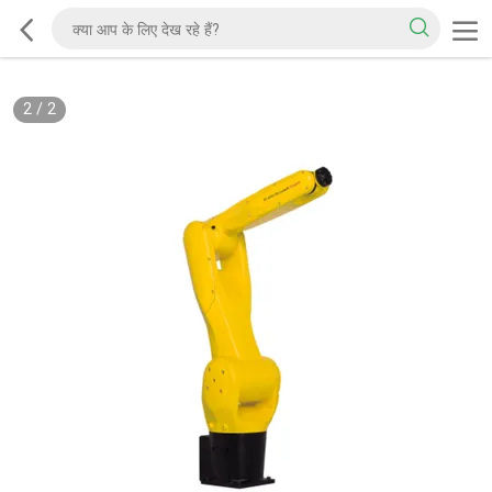
2
/
2