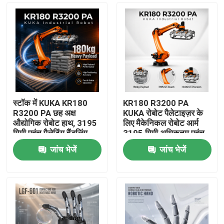
स्टॉक में KUKA KR180
KR180 R3200 PA
R3200 PA छह अक्ष
KUKA रोबोट पैलेटाइज़र के
औद्योगिक रोबोट हाथ, 3195
लिए मैकेनिकल रोबोट आर्म
मिमी पहुंच पैलेटिंग हैंडलिंग
3195 मिमी अधिकतम पहुंच
रोबोट हाथ
जांच भेजें
जांच भेजें
घर
उत्पाद
वीडियो