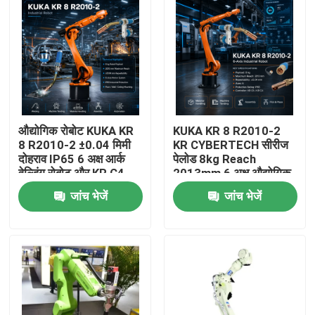
औद्योगिक रोबोट KUKA KR
KUKA KR 8 R2010-2
8 R2010-2 ±0.04 मिमी
KR CYBERTECH सीरीज
दोहराव IP65 6 अक्ष आर्क
पेलोड 8kg Reach
वेल्डिंग रोबोट और KR C4
2013mm 6 अक्ष औद्योगिक
KR C5 KR C5-2 नियंत्रण
रोबोट TBi RM2 रोबोट
जांच भेजें
जांच भेजें
कैबिनेट
वेल्डिंग टॉर्च
घर
उत्पाद
वीडियो