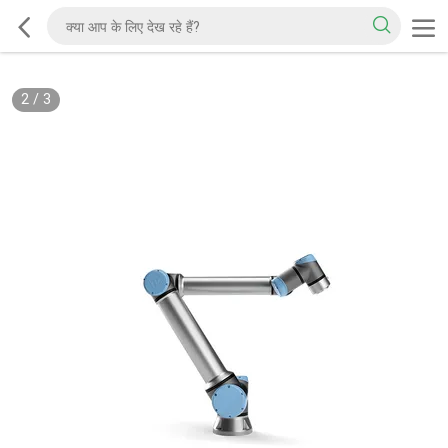
2
/
3