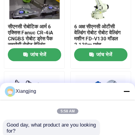
हमारे बारे में
सीएनसी रोबोटिक आर्म 6
6 अक्ष सीएनसी ओटीसी
एक्सिस Fanuc CR-4iA
वेल्डिंग रोबोट रोबोट वेल्डिंग
कारखाना भ्रमण
CNGBS रोबोट ड्रेस पैक
मशीन FD-V130 मॉडल
सहयोगी रोबोट वेल्डिंग
2.139m पहुंच
जांच भेजें
जांच भेजें
गुणवत्ता नियंत्रण
हमसे संपर्क करें
Xiangjing
ब्लॉग
5:58 AM
एक उद्धरण का अनुरोध करें
Good day, what product are you looking 
for?
औद्योगिक रोबोट बांह
फैनुक औद्योगिक रोबोट R-
YASKAWA AR1440 6