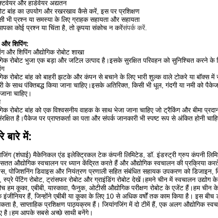
़्टवेयर और हार्डवेयर अद्यतन
बोट बांह का उपयोग और रखरखाव कैसे करें, इस पर प्रशिक्षण
सी भी प्रश्न या समस्या के लिए ग्राहक सहायता और सहायता
पका कोई प्रश्न या चिंता है, तो कृपया संकोच न करें
संपर्क करें
.
ग और शिपिंग:
िंग और शिपिंग औद्योगिक रोबोट शाखा
गिक रोबोट भुजा एक बड़ा और जटिल उत्पाद है।इसके सुरक्षित परिवहन को सुनिश्चित करने के
ंग
गिक रोबोट बांह को बाहरी झटके और कंपन से बचाने के लिए भारी शुल्क वाले टोकरे या बॉक्स में
री के साथ पंक्तिबद्ध किया जाना चाहिए।इसके अतिरिक्त, किसी भी धूल, गंदगी या नमी को पैकेज मे
 जाना चाहिए।
ग
गिक रोबोट बांह को एक विश्वसनीय वाहक के साथ भेजा जाना चाहिए जो ट्रैकिंग और बीमा प्रदा
रक्षित है।पैकेज पर प्राप्तकर्ता का पता और संपर्क जानकारी भी स्पष्ट रूप से अंकित होनी चाह
े बारे में:
गजिंग (शंघाई) मैकेनिकल एंड इलेक्ट्रिकल टेक कंपनी लिमिटेड, डॉ. इंडस्ट्री ग्रुप कंपनी ल
तत औद्योगिक स्वचालन पर ध्यान केंद्रित करते हैं और औद्योगिक स्वचालन की प्रक्रिया करत
स, पोजिशनिंग डिवाइस और नियंत्रण प्रणाली सहित संबंधित सहायक उपकरण को डिजाइन, विकसित
, स्प्रे पेंटिंग रोबोट, ट्रांसफर रोबोट और ग्राइंडिंग रोबोट देखें।हमने चीन में स्वचालन उद्योग क
च हम कूका, एबीबी, यास्कावा, फैनुक, ओटीसी औद्योगिक परीक्षण रोबोट के एजेंट हैं।हम चीन के बा
इंजीनियर हैं, जिन्होंने एबीबी या कूका के लिए 10 से अधिक वर्षों तक काम किया है। इस बीच डॉ
ता है, साप्ताहिक प्रशिक्षण पाठ्यक्रम हैं। जियांगजिंग में दो टीमें हैं, एक अलग औद्योगिक स
ए है।हम आपके सबसे अच्छे साथी बनेंगे।