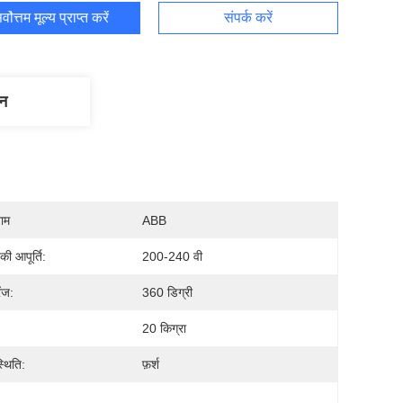
र्वोत्तम मूल्य प्राप्त करें
संपर्क करें
णन
नाम
ABB
ी आपूर्ति:
200-240 वी
ंज:
360 डिग्री
20 किग्रा
्थिति:
फ़र्श