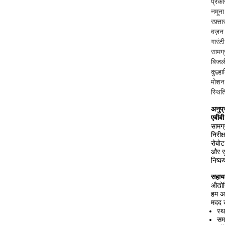
प्रका
नमूना
रफ़्ता
वज़न
गारंटी
सामग्
बिजली
कुल्हाड
मोशन 
स्थित
अनुप्
एबीब
सामग्
निरीक
रोबोट
और सु
निष्कर
सहायत
औद्य
हम अप
मदद क
स्
समस