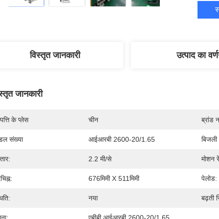
स
विस्तृत जानकारी
उत्पाद का वर्
स्तृत जानकारी
पत्ति के प्लेस
चीन
ब्रांड 
डल संख्या
आईआरबी 2600-20/1.65
बिजली क
्तार:
2.2 मी/से
मोशन रे
चिह्न:
676मिमी X 511मिमी
पेलोड:
थिति:
नया
बढ़ती स
ूना:
एबीबी आईआरबी 2600-20/1.65