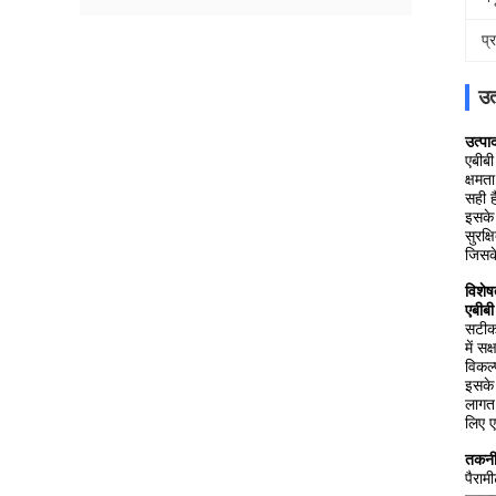
प्
उत
उत्पा
एबीब
क्षमत
सही ह
इसके 
सुरक्
जिसक
विशेष
एबीब
सटीक 
में स
विकल्
इसके 
लागत 
लिए ए
तकनी
पैराम