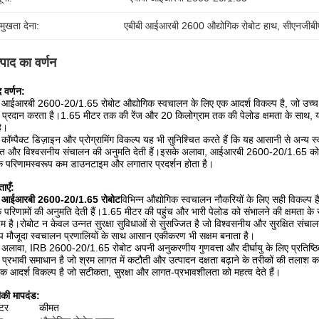
रमुखता देना:
एबीबी आईआरबी 2600 औद्योगिक रोबोट हाथ
, 
सीएनजीबीए
्पाद का वर्णन
द वर्णन:
ी आईआरबी 2600-20/1.65 रोबोट औद्योगिक स्वचालन के लिए एक आदर्श विकल्प है, जो उच्च 
ा प्रदान करता है।1.65 मीटर तक की रेंज और 20 किलोग्राम तक की पेलोड क्षमता के साथ, यह स
ै।
कॉम्पैक्ट डिज़ाइन और प्रोग्रामिंग विकल्प यह भी सुनिश्चित करते हैं कि यह आसानी से अन्य स
षित और विश्वसनीय संचालन की अनुमति देती हैं।इसके अलावा, आईआरबी 2600-20/1.65 को एबीब
े परिणामस्वरूप कम डाउनटाइम और लगातार प्रदर्शन होता है।
ताएँ:
ी आईआरबी 2600-20/1.65 रोबोट
विभिन्न औद्योगिक स्वचालन नौकरियों के लिए सही विकल्प 
परिणामों की अनुमति देती हैं।1.65 मीटर की पहुंच और भारी पेलोड को संभालने की क्षमता क
क्षम है।रोबोट न केवल उन्नत सुरक्षा सुविधाओं से सुसज्जित है जो विश्वसनीय और सुरक्षित संचा
प मौजूदा स्वचालन प्रणालियों के साथ आसान एकीकरण भी सक्षम बनाता है।
अलावा, IRB 2600-20/1.65 रोबोट अपनी अनुकरणीय गुणवत्ता और दीर्घायु के लिए प्रतिष्ठित 
प्रभावी समाधान है जो श्रम लागत में कटौती और उत्पादन दक्षता बढ़ाने के तरीकों की तलाश क
क आदर्श विकल्प है जो सटीकता, सुरक्षा और लागत-प्रभावशीलता को महत्व देते हैं।
की मापदंड:
ीटर
कीमत