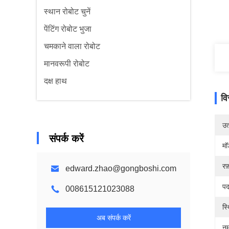
स्थान रोबोट चुनें
पेंटिंग रोबोट भुजा
चमकाने वाला रोबोट
मानवरूपी रोबोट
दक्ष हाथ
वि
उत्
संपर्क करें
मॉ
रफ़
edward.zhao@gongboshi.com
पद
008615121023088
स्
अब संपर्क करें
नम