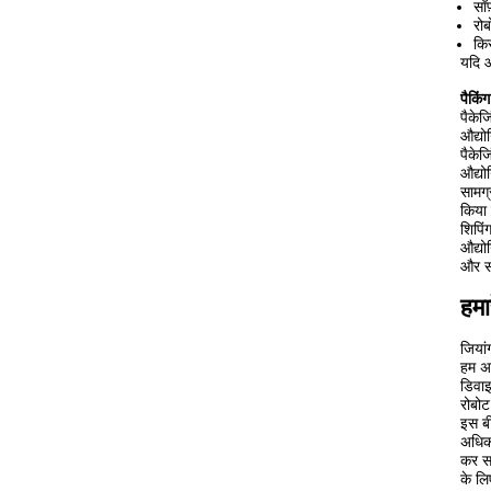
सॉफ
रो
कि
यदि आ
पैकिं
पैकेज
औद्यो
पैकेजि
औद्यो
सामग्
किया
शिपिं
औद्यो
और सं
हमार
जियां
हम अस
डिवाइ
रोबोट
इस बी
अधिक 
कर सक
के लि