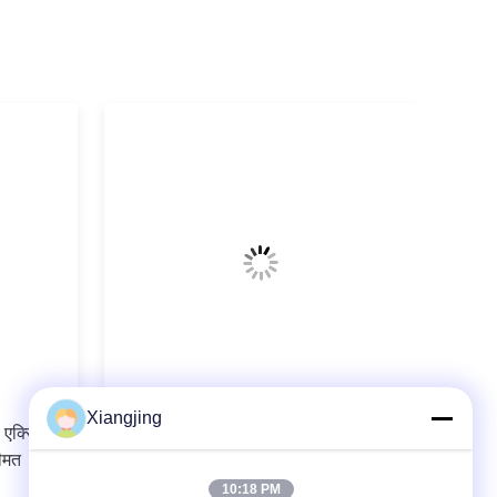
वीडियो
Xiangjing
6 एक्सिस
औद्योगिक स्वचालन समाधान के रूप में यास्कावा
ीमत
मोटोमन GP25 औद्योगिक रोबोट शाखा के साथ
सीएनजीबीएस औद्योगिक रोबोट शाखा
10:18 PM