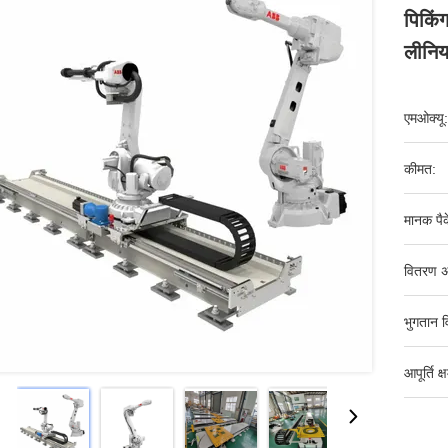
पिकिं
लीनिय
एमओक्यू:
कीमत:
मानक पैक
वितरण अ
भुगतान व
आपूर्ति क्