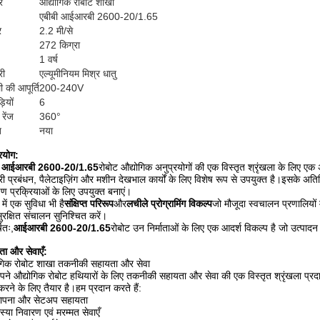
र
औद्योगिक रोबोट शाखा
एबीबी आईआरबी 2600-20/1.65
र
2.2 मी/से
272 किग्रा
1 वर्ष
री
एल्यूमीनियम मिश्र धातु
 की आपूर्ति
200-240V
़ियों
6
रेंज
360°
ि
नया
रयोग:
ी आईआरबी 2600-20/1.65
रोबोट औद्योगिक अनुप्रयोगों की एक विस्तृत श्रृंखला के लिए ए
री प्रबंधन, पैलेटाइज़िंग और मशीन देखभाल कार्यों के लिए विशेष रूप से उपयुक्त है।इसके अति
्षण प्रक्रियाओं के लिए उपयुक्त बनाएं।
 में एक सुविधा भी है
संक्षिप्त परिरूप
और
लचीले प्रोग्रामिंग विकल्प
जो मौजूदा स्वचालन प्रणालियो
रक्षित संचालन सुनिश्चित करें।
्षतः,
आईआरबी 2600-20/1.65
रोबोट उन निर्माताओं के लिए एक आदर्श विकल्प है जो उत्पादन
ा और सेवाएँ:
ोगिक रोबोट शाखा तकनीकी सहायता और सेवा
ने औद्योगिक रोबोट हथियारों के लिए तकनीकी सहायता और सेवा की एक विस्तृत श्रृंखला प्रदान
रने के लिए तैयार है।हम प्रदान करते हैं:
थापना और सेटअप सहायता
्या निवारण एवं मरम्मत सेवाएँ