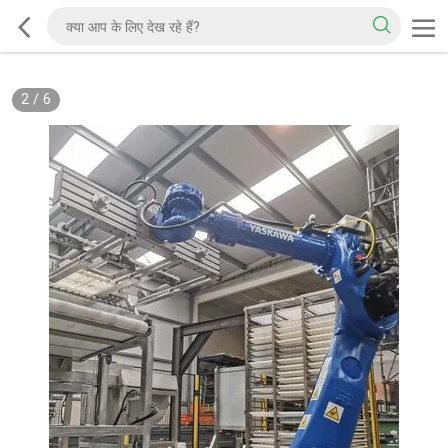
2
/
6