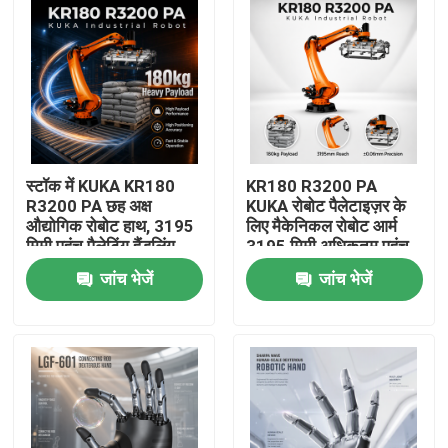
स्टॉक में KUKA KR180
KR180 R3200 PA
R3200 PA छह अक्ष
KUKA रोबोट पैलेटाइज़र के
औद्योगिक रोबोट हाथ, 3195
लिए मैकेनिकल रोबोट आर्म
मिमी पहुंच पैलेटिंग हैंडलिंग
3195 मिमी अधिकतम पहुंच
रोबोट हाथ
जांच भेजें
जांच भेजें
घर
उत्पाद
वीडियो