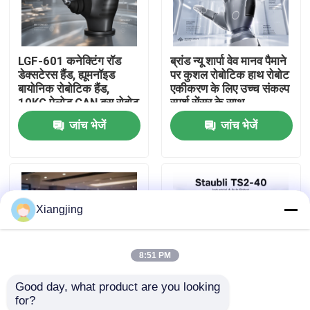
हमारे बारे में
LGF-601 कनेक्टिंग रॉड
ब्रांड न्यू शार्पा वेव मानव पैमाने
डेक्सटेरस हैंड, ह्यूमनॉइड
पर कुशल रोबोटिक हाथ रोबोट
कारखाना भ्रमण
बायोनिक रोबोटिक हैंड,
एकीकरण के लिए उच्च संकल्प
10KG पेलोड CAN बस रोबोट
स्पर्श सेंसर के साथ
एंड इफेक्टर ग्रिपर
जांच भेजें
जांच भेजें
गुणवत्ता नियंत्रण
हमसे संपर्क करें
Xiangjing
ब्लॉग
8:51 PM
एक उद्धरण का अनुरोध करें
Good day, what product are you looking 
for?
औद्योगिक रोबोट बांह
एआई ह्यूमनॉइडर रोबोट
Staubli TS2-40 अल्ट्रा