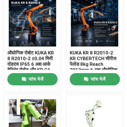
औद्योगिक रोबोट KUKA KR
KUKA KR 8 R2010-2
8 R2010-2 ±0.04 मिमी
KR CYBERTECH सीरीज
दोहराव IP65 6 अक्ष आर्क
पेलोड 8kg Reach
वेल्डिंग रोबोट और KR C4
2013mm 6 अक्ष औद्योगिक
KR C5 KR C5-2 नियंत्रण
रोबोट TBi RM2 रोबोट
जांच भेजें
जांच भेजें
कैबिनेट
वेल्डिंग टॉर्च
घर
उत्पाद
वीडियो