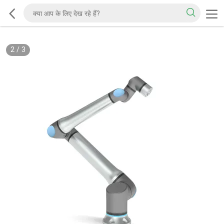
2
/
3