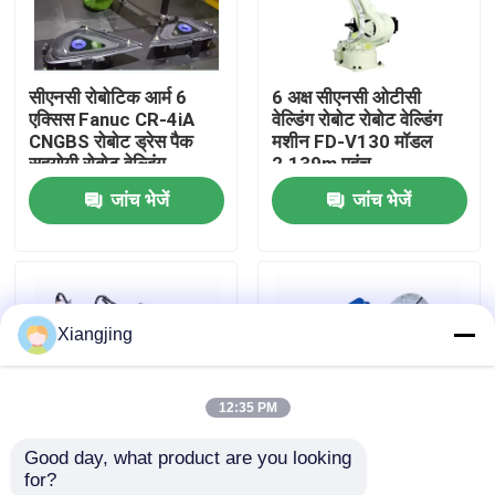
हमारे बारे में
सीएनसी रोबोटिक आर्म 6
6 अक्ष सीएनसी ओटीसी
एक्सिस Fanuc CR-4iA
वेल्डिंग रोबोट रोबोट वेल्डिंग
कारखाना भ्रमण
CNGBS रोबोट ड्रेस पैक
मशीन FD-V130 मॉडल
सहयोगी रोबोट वेल्डिंग
2.139m पहुंच
जांच भेजें
जांच भेजें
गुणवत्ता नियंत्रण
हमसे संपर्क करें
Xiangjing
ब्लॉग
12:35 PM
एक उद्धरण का अनुरोध करें
Good day, what product are you looking 
for?
औद्योगिक रोबोट बांह
फैनुक औद्योगिक रोबोट R-
YASKAWA AR1440 6