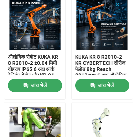
औद्योगिक रोबोट KUKA KR
KUKA KR 8 R2010-2
8 R2010-2 ±0.04 मिमी
KR CYBERTECH सीरीज
दोहराव IP65 6 अक्ष आर्क
पेलोड 8kg Reach
वेल्डिंग रोबोट और KR C4
2013mm 6 अक्ष औद्योगिक
KR C5 KR C5-2 नियंत्रण
रोबोट TBi RM2 रोबोट
जांच भेजें
जांच भेजें
कैबिनेट
वेल्डिंग टॉर्च
घर
उत्पाद
वीडियो