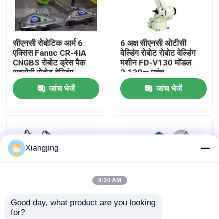
हमारे बारे में
सीएनसी रोबोटिक आर्म 6
6 अक्ष सीएनसी ओटीसी
एक्सिस Fanuc CR-4iA
वेल्डिंग रोबोट रोबोट वेल्डिंग
कारखाना भ्रमण
CNGBS रोबोट ड्रेस पैक
मशीन FD-V130 मॉडल
सहयोगी रोबोट वेल्डिंग
2.139m पहुंच
जांच भेजें
जांच भेजें
गुणवत्ता नियंत्रण
हमसे संपर्क करें
Xiangjing
ब्लॉग
8:24 AM
एक उद्धरण का अनुरोध करें
Good day, what product are you looking 
for?
औद्योगिक रोबोट बांह
फैनुक औद्योगिक रोबोट R-
YASKAWA AR1440 6