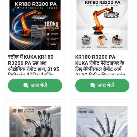
स्टॉक में KUKA KR180
KR180 R3200 PA
R3200 PA छह अक्ष
KUKA रोबोट पैलेटाइज़र के
औद्योगिक रोबोट हाथ, 3195
लिए मैकेनिकल रोबोट आर्म
मिमी पहुंच पैलेटिंग हैंडलिंग
3195 मिमी अधिकतम पहुंच
रोबोट हाथ
जांच भेजें
जांच भेजें
घर
उत्पाद
वीडियो