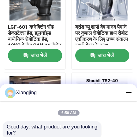
हमारे बारे में
LGF-601 कनेक्टिंग रॉड
ब्रांड न्यू शार्पा वेव मानव पैमाने
डेक्सटेरस हैंड, ह्यूमनॉइड
पर कुशल रोबोटिक हाथ रोबोट
कारखाना भ्रमण
बायोनिक रोबोटिक हैंड,
एकीकरण के लिए उच्च संकल्प
10KG पेलोड CAN बस रोबोट
स्पर्श सेंसर के साथ
एंड इफेक्टर ग्रिपर
जांच भेजें
जांच भेजें
गुणवत्ता नियंत्रण
हमसे संपर्क करें
Xiangjing
ब्लॉग
6:50 AM
एक उद्धरण का अनुरोध करें
Good day, what product are you looking 
for?
औद्योगिक रोबोट बांह
एआई ह्यूमनॉइडर रोबोट
Staubli TS2-40 अल्ट्रा