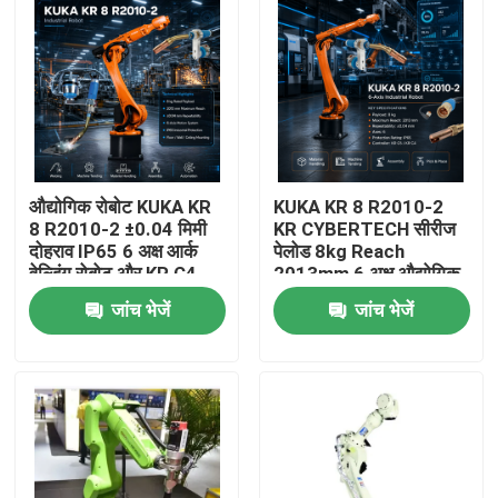
औद्योगिक रोबोट KUKA KR
KUKA KR 8 R2010-2
8 R2010-2 ±0.04 मिमी
KR CYBERTECH सीरीज
दोहराव IP65 6 अक्ष आर्क
पेलोड 8kg Reach
वेल्डिंग रोबोट और KR C4
2013mm 6 अक्ष औद्योगिक
KR C5 KR C5-2 नियंत्रण
रोबोट TBi RM2 रोबोट
जांच भेजें
जांच भेजें
कैबिनेट
वेल्डिंग टॉर्च
घर
उत्पाद
वीडियो