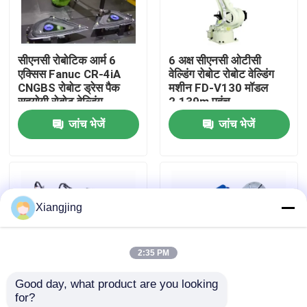
हमारे बारे में
सीएनसी रोबोटिक आर्म 6
6 अक्ष सीएनसी ओटीसी
एक्सिस Fanuc CR-4iA
वेल्डिंग रोबोट रोबोट वेल्डिंग
कारखाना भ्रमण
CNGBS रोबोट ड्रेस पैक
मशीन FD-V130 मॉडल
सहयोगी रोबोट वेल्डिंग
2.139m पहुंच
जांच भेजें
जांच भेजें
गुणवत्ता नियंत्रण
हमसे संपर्क करें
Xiangjing
ब्लॉग
2:35 PM
एक उद्धरण का अनुरोध करें
Good day, what product are you looking 
for?
औद्योगिक रोबोट बांह
फैनुक औद्योगिक रोबोट R-
YASKAWA AR1440 6