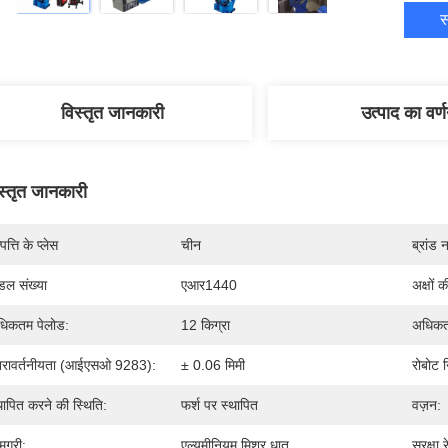
स
विस्तृत जानकारी
उत्पाद का वर्
स्तृत जानकारी
पत्ति के प्लेस
चीन
ब्रांड 
डल संख्या
एआर1440
अक्षों क
िकतम पेलोड:
12 किग्रा
अधिकतम
नरावर्तनीयता (आईएसओ 9283):
± 0.06 मिमी
रोबोट न
थापित करने की स्थिति:
फर्श पर स्थापित
वज़न:
मग्री:
एल्यूमीनियम मिश्र धातु
सुरक्षा र