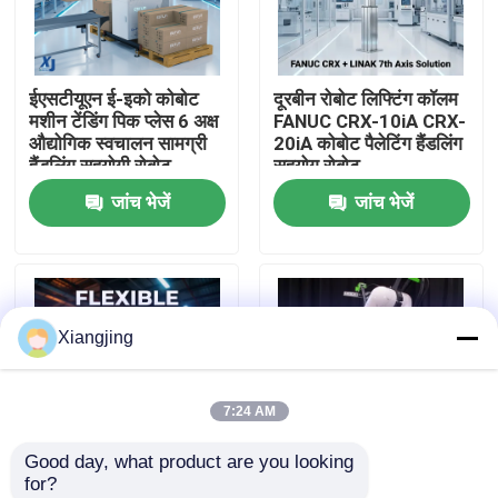
हमारे बारे में
ईएसटीयूएन ई-इको कोबोट
दूरबीन रोबोट लिफ्टिंग कॉलम
मशीन टेंडिंग पिक प्लेस 6 अक्ष
FANUC CRX-10iA CRX-
कारखाना भ्रमण
औद्योगिक स्वचालन सामग्री
20iA कोबोट पैलेटिंग हैंडलिंग
हैंडलिंग सहयोगी रोबोट
सहयोग रोबोट
जांच भेजें
जांच भेजें
गुणवत्ता नियंत्रण
हमसे संपर्क करें
Xiangjing
ब्लॉग
7:24 AM
एक उद्धरण का अनुरोध करें
Good day, what product are you looking 
for?
औद्योगिक रोबोट बांह
LINAK एलिवेट लिफ्टिंग
FANUC CRX सीरीज