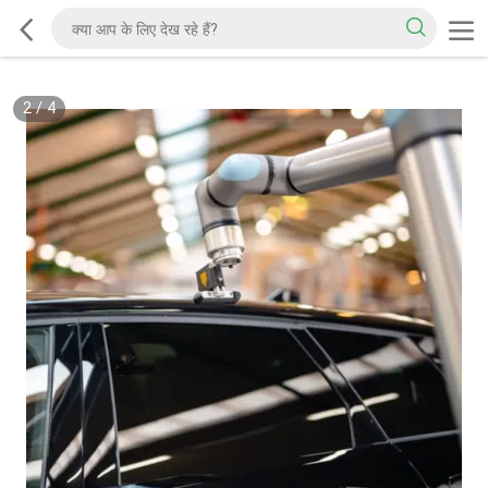
2
/
4