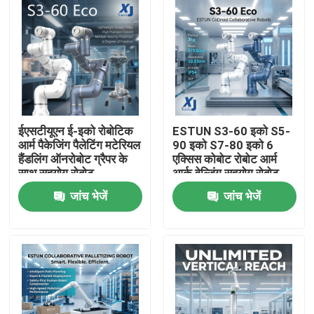
ईएसटीयूएन ई-इको रोबोटिक
ESTUN S3-60 इको S5-
आर्म पैकेजिंग पैलेटिंग मटेरियल
90 इको S7-80 इको 6
हैंडलिंग ऑनरोबोट ग्रैपर के
एक्सिस कोबोट रोबोट आर्म
साथ सहयोग रोबोट
आर्क वेल्डिंग सहयोग रोबोट
सीएनजीबीएस वेल्डिंग
जांच भेजें
जांच भेजें
पोजिशनिंग
घर
उत्पाद
वीडियो