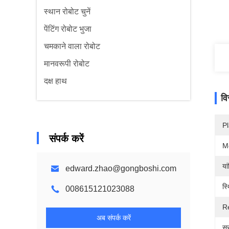
स्थान रोबोट चुनें
पेंटिंग रोबोट भुजा
चमकाने वाला रोबोट
मानवरूपी रोबोट
दक्ष हाथ
वि
Pl
संपर्क करें
M
या
edward.zhao@gongboshi.com
स्
008615121023088
Re
अब संपर्क करें
सुर