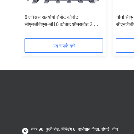
ोट
6 एक्सिस सहयोगी रोबोट कोबोट
चीनी सीएन
सीएनजीबीएस-जी10 कोबोट ऑनरोबोट 2 फिंगर
सीएनजीबी
ग्रिपर और लीनियर ट्रैकर के साथ
सहयोगी औद
अब संपर्क करें
नंबर 98, फुली रोड, बिल्डिंग 6, बाओशान जिला, शंघाई, चीन