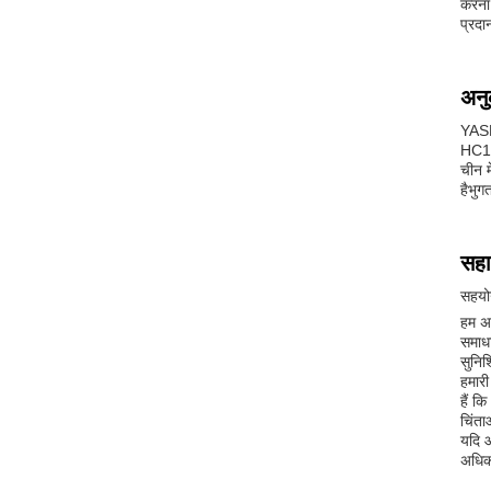
करना 
प्रदा
अनु
YASK
HC10
चीन 
हैभुग
सहा
सहयो
हम अप
समाधा
सुनिश
हमारी
हैं क
चिंत
यदि आ
अधिकत