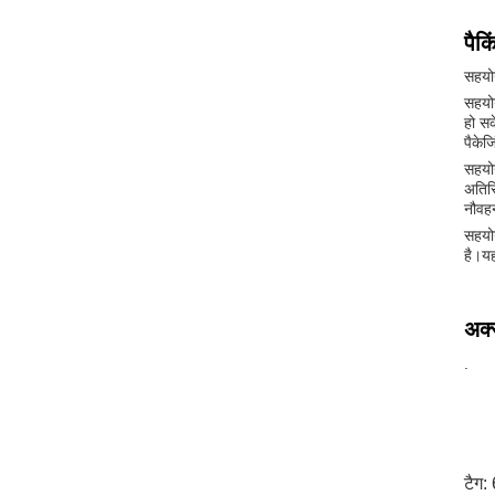
पैक
सहयोग
सहयोग
हो सक
पैकेजि
सहयोग
अतिरि
नौवह
सहयोग
है।यह
अक्स
.
टैग: