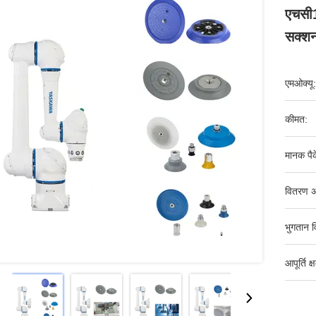
एचसी1
सक्श
एमओक्यू:
कीमत:
मानक पैक
वितरण अ
भुगतान व
आपूर्ति क्