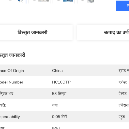
स
विस्तृत जानकारी
उत्पाद का वर्
स्तृत जानकारी
ace Of Origin
China
ब्रांड 
odel Number
HC10DTP
ब्रांड:
ंत्रिक भार:
58 किग्रा
पेलोड:
थिति:
नया
एक्सिस
peatability:
0.05 मिमी
पहुंच:
क्षा:
IP67