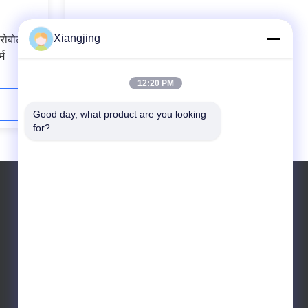
Xiangjing
 रोबोट 6
CNGBS-G05 सहयोगात्मक वेल्डिंग रोबोट
्म
ऑनरोबोट ग्रिपर और लिफ्टिंग सिस्टम के लिए
लिफ्ट प्लेटफॉर्म के साथ
12:20 PM
अब संपर्क करें
Good day, what product are you looking 
for?
टेलीफोन: 008615121023088