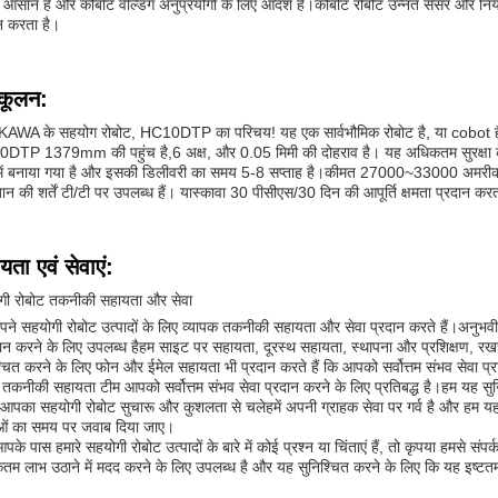
आसान है और कोबोट वेल्डिंग अनुप्रयोगों के लिए आदर्श है।कोबोट रोबोट उन्नत सेंसर और नि
न करता है।
कूलन:
AWA के सहयोग रोबोट, HC10DTP का परिचय! यह एक सार्वभौमिक रोबोट है, या cobot है क
DTP 1379mm की पहुंच है,6 अक्ष, और 0.05 मिमी की दोहराव है। यह अधिकतम सुरक्षा के 
में बनाया गया है और इसकी डिलीवरी का समय 5-8 सप्ताह है।कीमत 27000~33000 अमरीकी ड
तान की शर्तें टी/टी पर उपलब्ध हैं। यास्कावा 30 पीसीएस/30 दिन की आपूर्ति क्षमता प्रदान कर
यता एवं सेवाएं:
गी रोबोट तकनीकी सहायता और सेवा
ने सहयोगी रोबोट उत्पादों के लिए व्यापक तकनीकी सहायता और सेवा प्रदान करते हैं।अनुभवी
न करने के लिए उपलब्ध हैहम साइट पर सहायता, दूरस्थ सहायता, स्थापना और प्रशिक्षण, रख
्चित करने के लिए फोन और ईमेल सहायता भी प्रदान करते हैं कि आपको सर्वोत्तम संभव सेवा प्रा
 तकनीकी सहायता टीम आपको सर्वोत्तम संभव सेवा प्रदान करने के लिए प्रतिबद्ध है।हम यह सु
ि आपका सहयोगी रोबोट सुचारू और कुशलता से चलेहमें अपनी ग्राहक सेवा पर गर्व है और हम य
ाओं का समय पर जवाब दिया जाए।
पके पास हमारे सहयोगी रोबोट उत्पादों के बारे में कोई प्रश्न या चिंताएं हैं, तो कृपया हमसे संप
म लाभ उठाने में मदद करने के लिए उपलब्ध है और यह सुनिश्चित करने के लिए कि यह इष्टतम