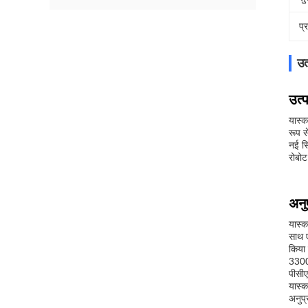
प्
उत
उत्
यास्क
रूप स
नई स्
रोबोट
अनु
यास्क
साथ ए
किया 
3300
पीसीए
यास्क
अनुप्