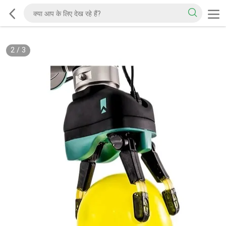
2
/
3