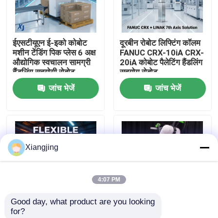
हमारे बारे में
ईएसटीयूएन ई-इको कोबोट
दूरबीन रोबोट लिफ्टिंग कॉलम
मशीन टेंडिंग पिक प्लेस 6 अक्ष
FANUC CRX-10iA CRX-
कारखाना भ्रमण
औद्योगिक स्वचालन सामग्री
20iA कोबोट पैलेटिंग हैंडलिंग
हैंडलिंग सहयोगी रोबोट
सहयोग रोबोट
जांच भेजें
जांच भेजें
गुणवत्ता नियंत्रण
हमसे संपर्क करें
Xiangjing
ब्लॉग
4:07 PM
एक उद्धरण का अनुरोध करें
Good day, what product are you looking 
for?
औद्योगिक रोबोट बांह
LINAK एलिवेट लिफ्टिंग
FANUC CRX सीरीज