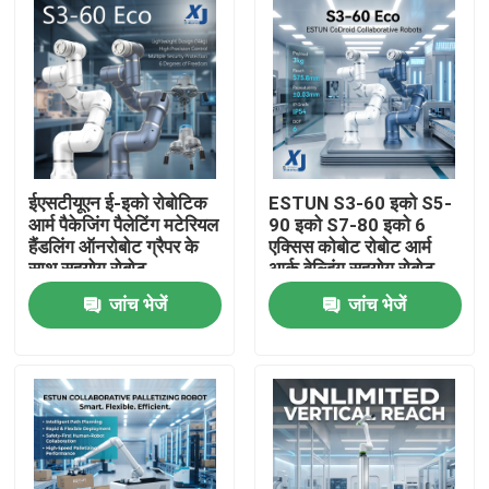
ईएसटीयूएन ई-इको रोबोटिक
ESTUN S3-60 इको S5-
आर्म पैकेजिंग पैलेटिंग मटेरियल
90 इको S7-80 इको 6
हैंडलिंग ऑनरोबोट ग्रैपर के
एक्सिस कोबोट रोबोट आर्म
साथ सहयोग रोबोट
आर्क वेल्डिंग सहयोग रोबोट
सीएनजीबीएस वेल्डिंग
जांच भेजें
जांच भेजें
पोजिशनिंग
घर
उत्पाद
वीडियो