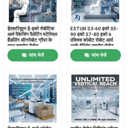
ईएसटीयूएन ई-इको रोबोटिक
ESTUN S3-60 इको S5-
आर्म पैकेजिंग पैलेटिंग मटेरियल
90 इको S7-80 इको 6
हैंडलिंग ऑनरोबोट ग्रैपर के
एक्सिस कोबोट रोबोट आर्म
साथ सहयोग रोबोट
आर्क वेल्डिंग सहयोग रोबोट
सीएनजीबीएस वेल्डिंग
जांच भेजें
जांच भेजें
पोजिशनिंग
घर
उत्पाद
वीडियो