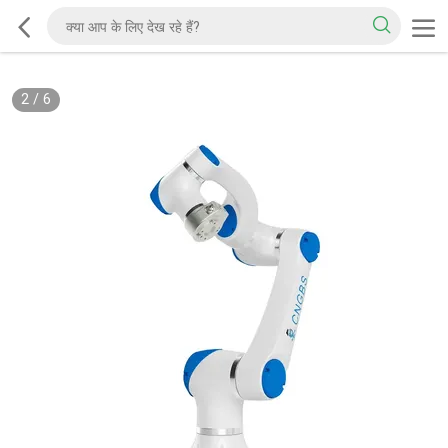
2
/
6