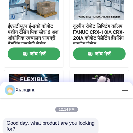
हमारे बारे में
ईएसटीयूएन ई-इको कोबोट
दूरबीन रोबोट लिफ्टिंग कॉलम
मशीन टेंडिंग पिक प्लेस 6 अक्ष
FANUC CRX-10iA CRX-
कारखाना भ्रमण
औद्योगिक स्वचालन सामग्री
20iA कोबोट पैलेटिंग हैंडलिंग
हैंडलिंग सहयोगी रोबोट
सहयोग रोबोट
जांच भेजें
जांच भेजें
गुणवत्ता नियंत्रण
हमसे संपर्क करें
Xiangjing
ब्लॉग
12:14 PM
एक उद्धरण का अनुरोध करें
Good day, what product are you looking 
for?
औद्योगिक रोबोट बांह
LINAK एलिवेट लिफ्टिंग
FANUC CRX सीरीज