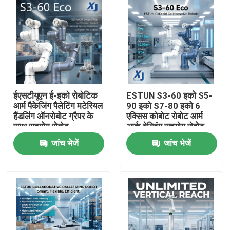
ईएसटीयूएन ई-इको रोबोटिक
ESTUN S3-60 इको S5-
आर्म पैकेजिंग पैलेटिंग मटेरियल
90 इको S7-80 इको 6
हैंडलिंग ऑनरोबोट ग्रैपर के
एक्सिस कोबोट रोबोट आर्म
साथ सहयोग रोबोट
आर्क वेल्डिंग सहयोग रोबोट
सीएनजीबीएस वेल्डिंग
जांच भेजें
जांच भेजें
पोजिशनिंग
घर
उत्पाद
वीडियो