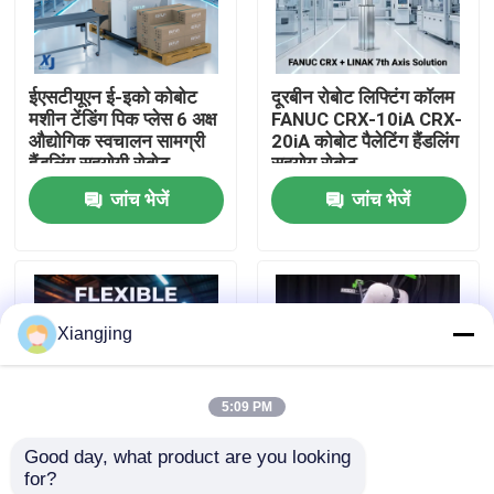
हमारे बारे में
ईएसटीयूएन ई-इको कोबोट
दूरबीन रोबोट लिफ्टिंग कॉलम
मशीन टेंडिंग पिक प्लेस 6 अक्ष
FANUC CRX-10iA CRX-
कारखाना भ्रमण
औद्योगिक स्वचालन सामग्री
20iA कोबोट पैलेटिंग हैंडलिंग
हैंडलिंग सहयोगी रोबोट
सहयोग रोबोट
जांच भेजें
जांच भेजें
गुणवत्ता नियंत्रण
हमसे संपर्क करें
Xiangjing
ब्लॉग
5:09 PM
एक उद्धरण का अनुरोध करें
Good day, what product are you looking 
for?
औद्योगिक रोबोट बांह
LINAK एलिवेट लिफ्टिंग
FANUC CRX सीरीज