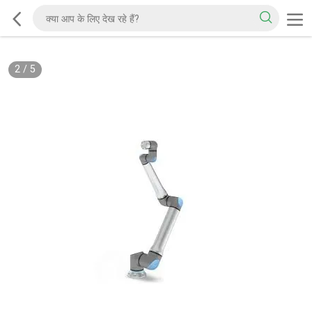
2
/
5