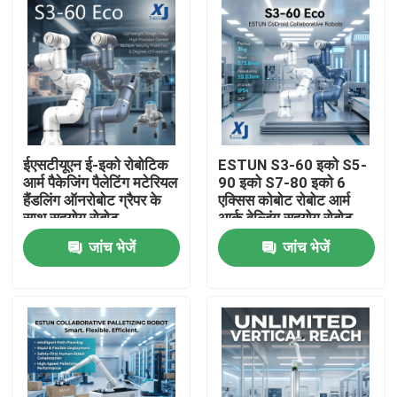
ईएसटीयूएन ई-इको रोबोटिक
ESTUN S3-60 इको S5-
आर्म पैकेजिंग पैलेटिंग मटेरियल
90 इको S7-80 इको 6
हैंडलिंग ऑनरोबोट ग्रैपर के
एक्सिस कोबोट रोबोट आर्म
साथ सहयोग रोबोट
आर्क वेल्डिंग सहयोग रोबोट
सीएनजीबीएस वेल्डिंग
जांच भेजें
जांच भेजें
पोजिशनिंग
घर
उत्पाद
वीडियो