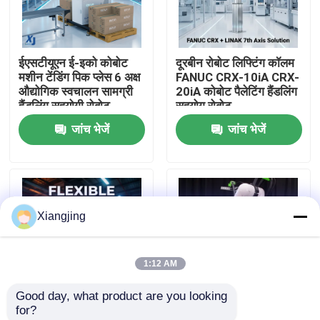
हमारे बारे में
ईएसटीयूएन ई-इको कोबोट
दूरबीन रोबोट लिफ्टिंग कॉलम
मशीन टेंडिंग पिक प्लेस 6 अक्ष
FANUC CRX-10iA CRX-
कारखाना भ्रमण
औद्योगिक स्वचालन सामग्री
20iA कोबोट पैलेटिंग हैंडलिंग
हैंडलिंग सहयोगी रोबोट
सहयोग रोबोट
जांच भेजें
जांच भेजें
गुणवत्ता नियंत्रण
हमसे संपर्क करें
Xiangjing
ब्लॉग
1:12 AM
एक उद्धरण का अनुरोध करें
Good day, what product are you looking 
for?
औद्योगिक रोबोट बांह
LINAK एलिवेट लिफ्टिंग
FANUC CRX सीरीज